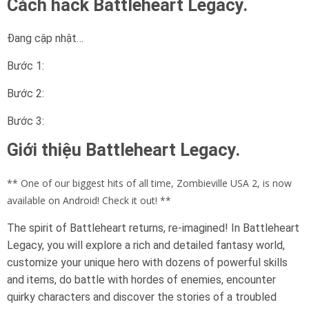
Cách hack Battleheart Legacy.
Đang cập nhật…
Bước 1:
Bước 2:
Bước 3:
Giới thiệu Battleheart Legacy.
** One of our biggest hits of all time, Zombieville USA 2, is now
available on Android! Check it out! **
The spirit of Battleheart returns, re-imagined! In Battleheart
Legacy, you will explore a rich and detailed fantasy world,
customize your unique hero with dozens of powerful skills
and items, do battle with hordes of enemies, encounter
quirky characters and discover the stories of a troubled