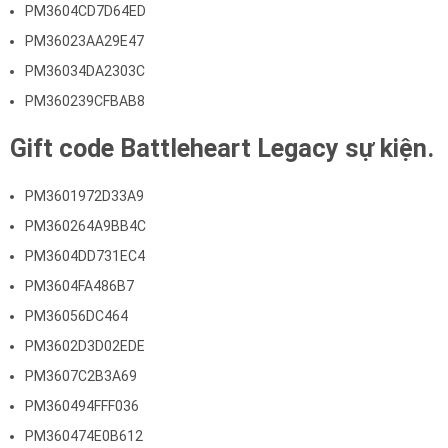
PM3604CD7D64ED
PM36023AA29E47
PM36034DA2303C
PM360239CFBAB8
Gift code Battleheart Legacy sự kiện.
PM3601972D33A9
PM360264A9BB4C
PM3604DD731EC4
PM3604FA486B7
PM36056DC464
PM3602D3D02EDE
PM3607C2B3A69
PM360494FFF036
PM360474E0B612