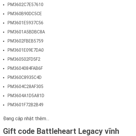
PM3602C7E57610
PM360B90DC5CE
PM3601E5937C56
PM3601A5BDBC8A
PM3602FBEB5759
PM3601E09E7DA0
PM360502FD5F2
PM3604084FAB6F
PM360C8935C4D
PM3604C28AF305
PM3604A1D5A81D
PM3601F72B2B49
Đang cập nhật thêm…
Gift code Battleheart Legacy vĩnh