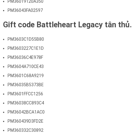
PM36019120A350
PM36043FA02597
Gift code Battleheart Legacy tân thủ.
PM3603C1D55B80
PM3603227C1E1D
PM36036C4E978F
PM3604A710CE43
PM3601C68A9219
PM36035B5373BE
PM3601FFCC1256
PM36038CC893C4
PM36042BCA1AC0
PM360439D3FD2E
PM360332C30892