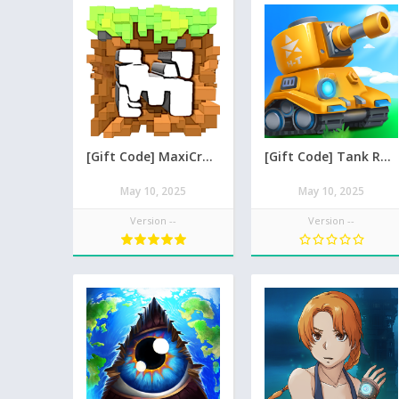
[Gift Code] MaxiCraft Adventure Time mới nhất 08/2026
[Gift Code] Tank Raid: Epic Tank War Games mới nhất 08/2026
May 10, 2025
May 10, 2025
Version --
Version --