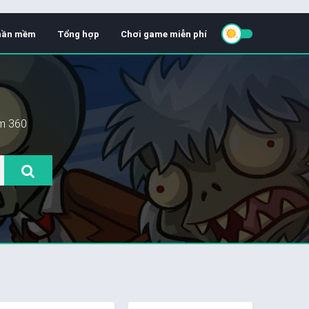
hần mềm
Tổng hợp
Chơi game miễn phí
ềm 360