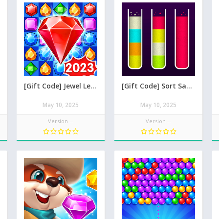
[Gift Code] Jewel Legend – Xếp Kim Cương mới nhất 08/2026
[Gift Code] Sort Sand Puzzle mới nhất 08/2026
May 10, 2025
May 10, 2025
Version --
Version --