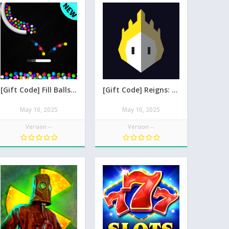
[Gift Code] Fill Balls up mới nhất 08/2026
[Gift Code] Reigns: Her Majesty mới nhất 08/2026
May 10, 2025
May 10, 2025
Version --
Version --