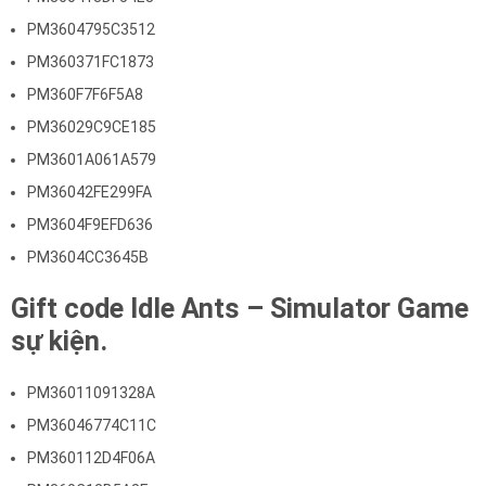
PM3604795C3512
PM360371FC1873
PM360F7F6F5A8
PM36029C9CE185
PM3601A061A579
PM36042FE299FA
PM3604F9EFD636
PM3604CC3645B
Gift code Idle Ants – Simulator Game
sự kiện.
PM36011091328A
PM36046774C11C
PM360112D4F06A