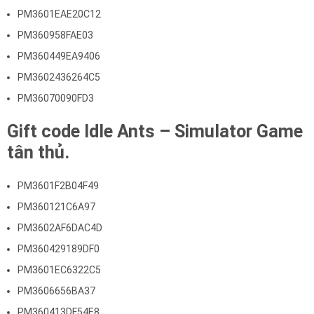
PM3601EAE20C12
PM360958FAE03
PM360449EA9406
PM3602436264C5
PM36070090FD3
Gift code Idle Ants – Simulator Game
tân thủ.
PM3601F2B04F49
PM360121C6A97
PM3602AF6DAC4D
PM360429189DF0
PM3601EC6322C5
PM3606656BA37
PM360413DF54E8