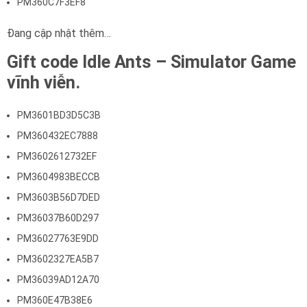
PM360C7F3EF8
Đang cập nhật thêm…
Gift code Idle Ants – Simulator Game
vĩnh viễn.
PM3601BD3D5C3B
PM360432EC7888
PM3602612732EF
PM3604983BECCB
PM3603B56D7DED
PM36037B60D297
PM36027763E9DD
PM3602327EA5B7
PM36039AD12A70
PM360E47B38E6