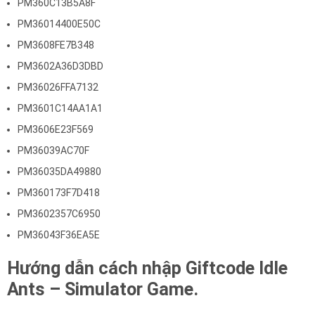
PM360C13B5A8F
PM36014400E50C
PM3608FE7B348
PM3602A36D3DBD
PM36026FFA7132
PM3601C14AA1A1
PM3606E23F569
PM36039AC70F
PM36035DA49880
PM360173F7D418
PM3602357C6950
PM36043F36EA5E
Hướng dẫn cách nhập Giftcode Idle
Ants – Simulator Game.