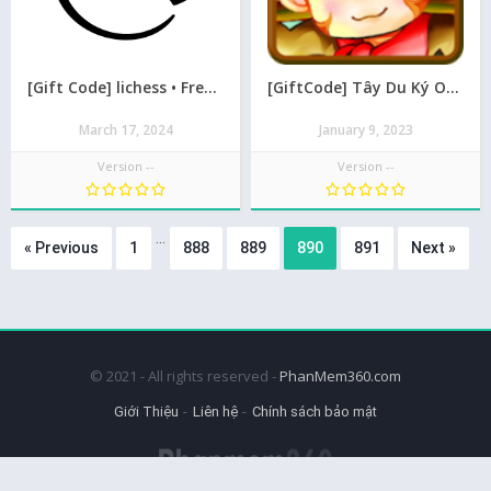
[Gift Code] lichess • Free Online Chess mới nhất 08/2026
[GiftCode] Tây Du Ký Offline chiến Ngưu Ma Vương mới nhất 08/2026
March 17, 2024
January 9, 2023
Version --
Version --
…
« Previous
1
888
889
890
891
Next »
© 2021 - All rights reserved -
PhanMem360.com
Giới Thiệu
Liên hệ
Chính sách bảo mật