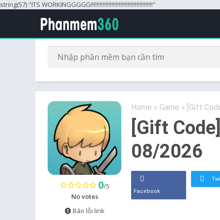
string(57) "ITS WORKINGGGGG!!!!!!!!!!!!!!!!!!!!!!!!!!!!!!!!!!!!!!!!!!"
Home
»
Game
»
[Gift Cod
[Gift Code
08/2026
Twi
0
/5
Facebook
No votes
Báo lỗi link