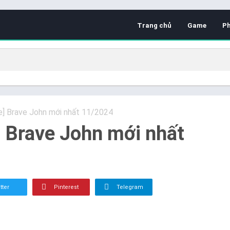
Trang chủ
Game
P
e] Brave John mới nhất 11/2024
] Brave John mới nhất
tter
Pinterest
Telegram