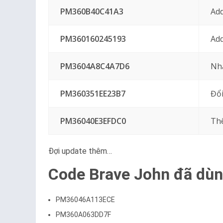
PM360B40C41A3
Add
PM360160245193
Add
PM3604A8C4A7D6
Nh
PM360351EE23B7
Đổi
PM36040E3EFDC0
Th
Đợi update thêm…
Code Brave John đã dùn
PM36046A113ECE
PM360A063DD7F