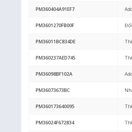
PM360404A91EF7
Add
PM3601270FB00F
Đổi
PM36011BC834DE
Th
PM360237AED745
Th
PM36098BF102A
Add
PM36073673BC
Nh
PM360173640095
Th
PM36024F672834
Th