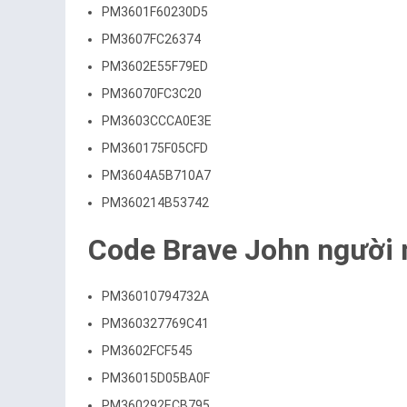
PM3601F60230D5
PM3607FC26374
PM3602E55F79ED
PM36070FC3C20
PM3603CCCA0E3E
PM360175F05CFD
PM3604A5B710A7
PM360214B53742
Code Brave John người 
PM36010794732A
PM360327769C41
PM3602FCF545
PM36015D05BA0F
PM360292ECB795