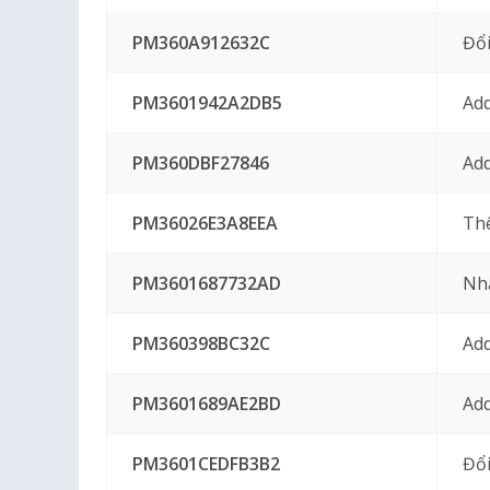
PM360A912632C
Đổi
PM3601942A2DB5
Add
PM360DBF27846
Add
PM36026E3A8EEA
Th
PM3601687732AD
Nh
PM360398BC32C
Add
PM3601689AE2BD
Ad
PM3601CEDFB3B2
Đổi