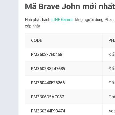
Mã Brave John mới nhất
Nhà phát hành
LINE Games
tặng người dùng Phanm
cập nhật.
CODE
PH
PM3608F7E0468
Đổi
PM3602B8247685
Đổi
PM360440E26266
Đổi
PM3606D5AC087
Thê
PM360344F9B474
Add