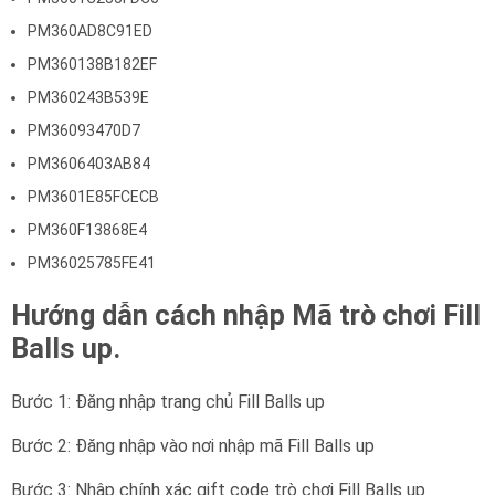
PM360AD8C91ED
PM360138B182EF
PM360243B539E
PM36093470D7
PM3606403AB84
PM3601E85FCECB
PM360F13868E4
PM36025785FE41
Hướng dẫn cách nhập Mã trò chơi Fill
Balls up.
Bước 1: Đăng nhập trang chủ Fill Balls up
Bước 2: Đăng nhập vào nơi nhập mã Fill Balls up
Bước 3: Nhập chính xác gift code trò chơi Fill Balls up