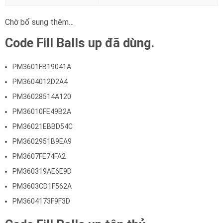
Chờ bổ sung thêm…
Code Fill Balls up đã dùng.
PM3601FB19041A
PM3604012D2A4
PM36028514A120
PM36010FE49B2A
PM36021EBBD54C
PM3602951B9EA9
PM3607FE74FA2
PM360319AE6E9D
PM3603CD1F562A
PM3604173F9F3D