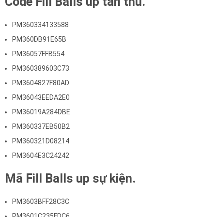
Code Fill Balls up tân thủ.
PM360334133588
PM360DB91E65B
PM36057FFB554
PM360389603C73
PM3604827F80AD
PM36043EEDA2E0
PM36019A284DBE
PM360337EB50B2
PM360321D08214
PM3604E3C24242
Mã Fill Balls up sự kiện.
PM3603BFF28C3C
PM3601C235FDC6