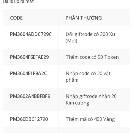
Balls up ra mắt.
CODE
PHẦN THƯỞNG
PM3604ADDC729C
Đổi giftcode có 300 Xu
(Mới)
PM3604F6EFAE29
Thêm code có 50 Token
PM3604E1F9A2C
Nhập code có 20 vật
phẩm
PM3602A4BBFBF9
Nhập giftcode nhận 20
Kim cương
PM360DBC12790
Thêm mã có 400 Vàng