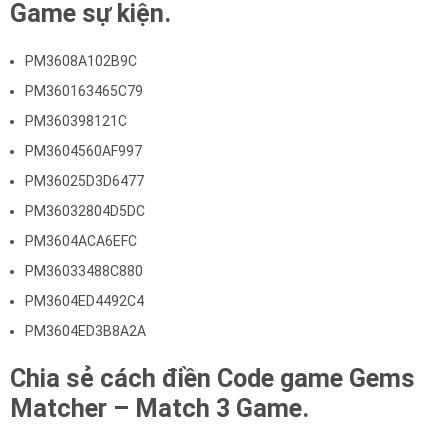
Game sự kiện.
PM3608A102B9C
PM360163465C79
PM360398121C
PM3604560AF997
PM36025D3D6477
PM36032804D5DC
PM3604ACA6EFC
PM36033488C880
PM3604ED4492C4
PM3604ED3B8A2A
Chia sẻ cách điền Code game Gems
Matcher – Match 3 Game.