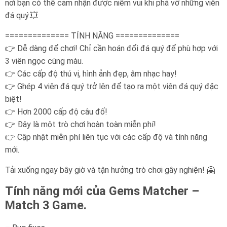
nơi bạn có thể cảm nhận được niềm vui khi phá vỡ những viên
đá quý.💥
============== TÍNH NĂNG ==============
👉 Dễ dàng để chơi! Chỉ cần hoán đổi đá quý để phù hợp với
3 viên ngọc cùng màu.
👉 Các cấp độ thú vị, hình ảnh đẹp, âm nhạc hay!
👉 Ghép 4 viên đá quý trở lên để tạo ra một viên đá quý đặc
biệt!
👉 Hơn 2000 cấp độ câu đố!
👉 Đây là một trò chơi hoàn toàn miễn phí!
👉 Cập nhật miễn phí liên tục với các cấp độ và tính năng
mới.
Tải xuống ngay bây giờ và tận hưởng trò chơi gây nghiện! 🤗
Tính năng mới của Gems Matcher –
Match 3 Game.