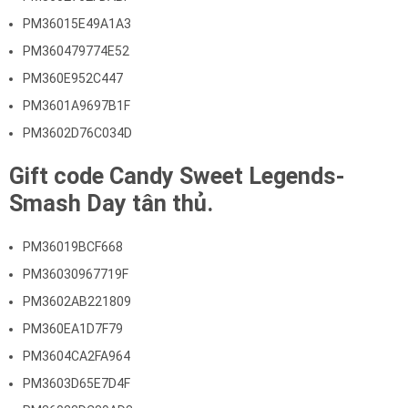
PM36015E49A1A3
PM360479774E52
PM360E952C447
PM3601A9697B1F
PM3602D76C034D
Gift code Candy Sweet Legends-
Smash Day tân thủ.
PM36019BCF668
PM36030967719F
PM3602AB221809
PM360EA1D7F79
PM3604CA2FA964
PM3603D65E7D4F