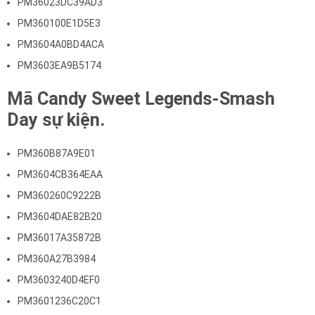
PM36023DC39AD3
PM360100E1D5E3
PM3604A0BD4ACA
PM3603EA9B5174
Mã Candy Sweet Legends-Smash
Day sự kiện.
PM360B87A9E01
PM3604CB364EAA
PM360260C9222B
PM3604DAE82B20
PM36017A35872B
PM360A27B3984
PM3603240D4EF0
PM3601236C20C1