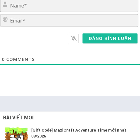
E
0
COMMENTS
BÀI VIẾT MỚI
[Gift Code] MaxiCraft Adventure Time mới nhất
08/2026