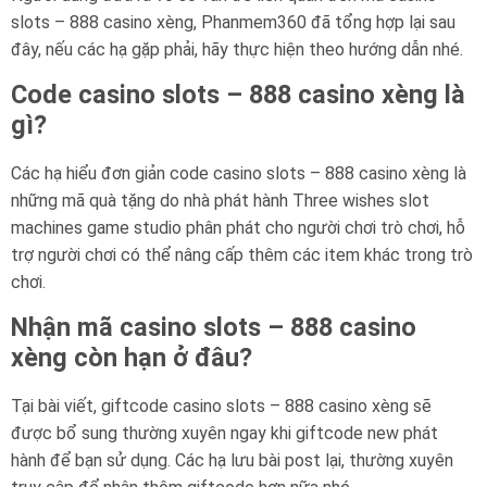
slots – 888 casino xèng, Phanmem360 đã tổng hợp lại sau
đây, nếu các hạ gặp phải, hãy thực hiện theo hướng dẫn nhé.
Code casino slots – 888 casino xèng là
gì?
Các hạ hiểu đơn giản code casino slots – 888 casino xèng là
những mã quà tặng do nhà phát hành Three wishes slot
machines game studio phân phát cho người chơi trò chơi, hỗ
trợ người chơi có thể nâng cấp thêm các item khác trong trò
chơi.
Nhận mã casino slots – 888 casino
xèng còn hạn ở đâu?
Tại bài viết, giftcode casino slots – 888 casino xèng sẽ
được bổ sung thường xuyên ngay khi giftcode new phát
hành để bạn sử dụng. Các hạ lưu bài post lại, thường xuyên