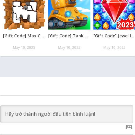
[Gift Code] MaxiCraft Adventure Time mới nhất 08/2026
[Gift Code] Tank Raid: Epic Tank War Games mới nhất 08/2026
[Gift Code] Jewel Legend – Xếp Kim Cương mới nh
May 10, 2025
May 10, 2025
May 10, 2025