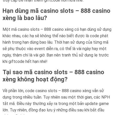
truy cập để nhận thêm giftcode hơn nữa nhé.
Hạn dùng mã casino slots – 888 casino
xèng là bao lâu?
Một mã casino slots – 888 casino xèng có hạn dùng sử dụng
khác nhau, các hạ sẽ không thể nào biết được là code phát
hành trong hạn dùng bao lâu. Thời hạn sử dụng của từng mã
sẽ phụ thuộc vào event diễn ra, có thể là vài ngày hay một
ngày, thậm chí là vài giờ. Bạn nên tranh thủ sử dụng lẹ trước
khi giftcode hết hạn nhé!
Tại sao mã casino slots – 888 casino
xèng không hoạt động?
Về phần lớn, code casino slots – 888 casino xèng vẫn sử
dụng trong nhiều tuần. Tuy nhiên sau một thời gian, các NPH
tắt mã. Điều này thường xảy ra trong một bản update game
lớn. Tuy nhiên, đồng đạo lưu ý những điều sau khi bắt đầu