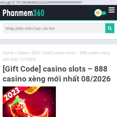
string(57) "ITS WORKINGGGGG!!!!!!!!!!!!!!!!!!!!!!!!!!!!!!!!!!!!!!!!!!"
Home
»
Game
»
[Gift Code] casino slots – 888 casino xèng
mới nhất 12/2024
[Gift Code] casino slots – 888
casino xèng mới nhất 08/2026