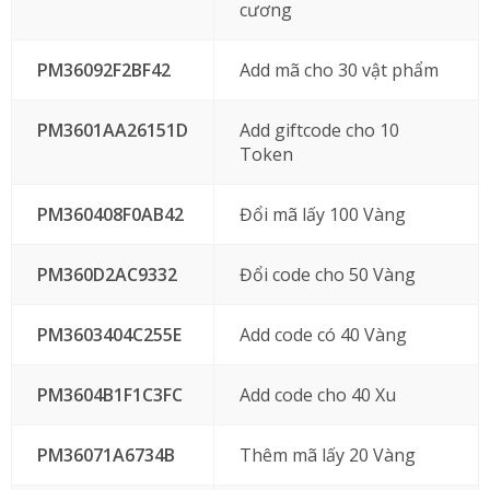
cương
PM36092F2BF42
Add mã cho 30 vật phẩm
PM3601AA26151D
Add giftcode cho 10
Token
PM360408F0AB42
Đổi mã lấy 100 Vàng
PM360D2AC9332
Đổi code cho 50 Vàng
PM3603404C255E
Add code có 40 Vàng
PM3604B1F1C3FC
Add code cho 40 Xu
PM36071A6734B
Thêm mã lấy 20 Vàng