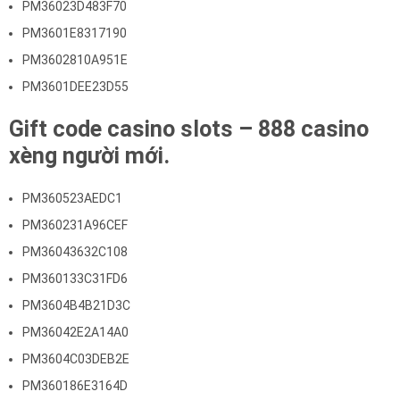
PM36023D483F70
PM3601E8317190
PM3602810A951E
PM3601DEE23D55
Gift code casino slots – 888 casino
xèng người mới.
PM360523AEDC1
PM360231A96CEF
PM36043632C108
PM360133C31FD6
PM3604B4B21D3C
PM36042E2A14A0
PM3604C03DEB2E
PM360186E3164D