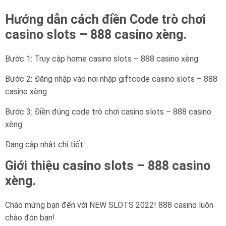
Hướng dẫn cách điền Code trò chơi
casino slots – 888 casino xèng.
Bước 1: Truy cập home casino slots – 888 casino xèng
Bước 2: Đăng nhập vào nơi nhập giftcode casino slots – 888
casino xèng
Bước 3: Điền đúng code trò chơi casino slots – 888 casino
xèng
Đang cập nhật chi tiết…
Giới thiệu casino slots – 888 casino
xèng.
Chào mừng bạn đến với NEW SLOTS 2022! 888 casino luôn
chào đón bạn!