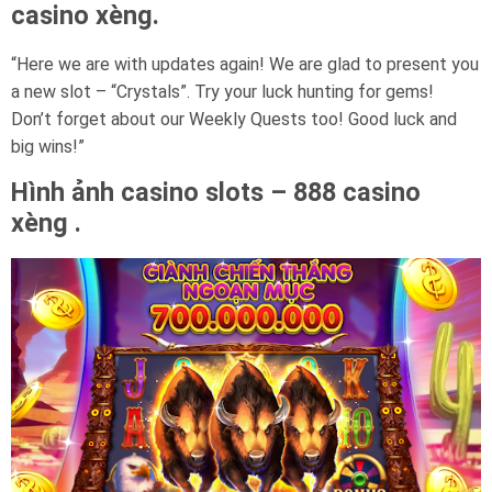
casino xèng.
“Here we are with updates again! We are glad to present you
a new slot – “Crystals”. Try your luck hunting for gems!
Don’t forget about our Weekly Quests too! Good luck and
big wins!”
Hình ảnh casino slots – 888 casino
xèng .