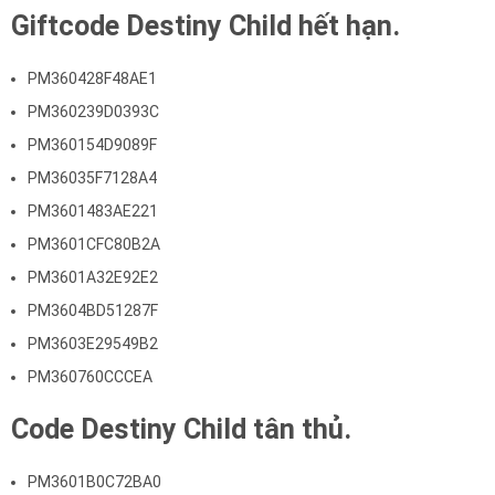
Giftcode Destiny Child hết hạn.
PM360428F48AE1
PM360239D0393C
PM360154D9089F
PM36035F7128A4
PM3601483AE221
PM3601CFC80B2A
PM3601A32E92E2
PM3604BD51287F
PM3603E29549B2
PM360760CCCEA
Code Destiny Child tân thủ.
PM3601B0C72BA0