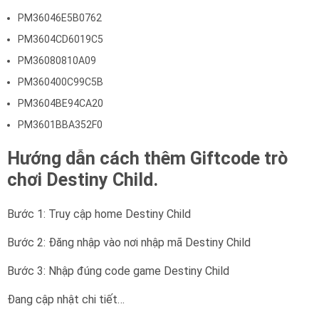
PM36046E5B0762
PM3604CD6019C5
PM36080810A09
PM360400C99C5B
PM3604BE94CA20
PM3601BBA352F0
Hướng dẫn cách thêm Giftcode trò
chơi Destiny Child.
Bước 1: Truy cập home Destiny Child
Bước 2: Đăng nhập vào nơi nhập mã Destiny Child
Bước 3: Nhập đúng code game Destiny Child
Đang cập nhật chi tiết…