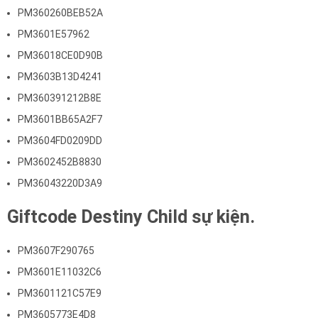
PM360260BEB52A
PM3601E57962
PM36018CE0D90B
PM3603B13D4241
PM360391212B8E
PM3601BB65A2F7
PM3604FD0209DD
PM3602452B8830
PM36043220D3A9
Giftcode Destiny Child sự kiện.
PM3607F290765
PM3601E11032C6
PM3601121C57E9
PM3605773E4D8