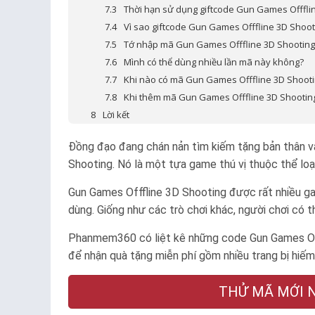
Thời hạn sử dụng giftcode Gun Games Offflin
Vì sao giftcode Gun Games Offfline 3D Shoo
Tớ nhập mã Gun Games Offfline 3D Shooting 
Mình có thể dùng nhiều lần mã này không?
Khi nào có mã Gun Games Offfline 3D Shooti
Khi thêm mã Gun Games Offfline 3D Shooting
Lời kết
Đồng đạo đang chán nản tìm kiếm tặng bản thân vài
Shooting. Nó là một tựa game thú vị thuộc thể loại
Gun Games Offfline 3D Shooting được rất nhiều gam
dùng. Giống như các trò chơi khác, người chơi có 
Phanmem360 có liệt kê những code Gun Games Of
để nhận quà tặng miễn phí gồm nhiều trang bị hiếm
THỬ MÃ MỚI NG