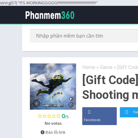
string(57) "ITS WORKINGGGGG!!!!!!!!!!!!!!!!!!!!!!!!!!!!!!!!!!!!!!!!!!"
Home
»
Game
»
[Gift Cod
[Gift Code
Shooting 
Twi
0
/5
Facebook
No votes
Báo lỗi link