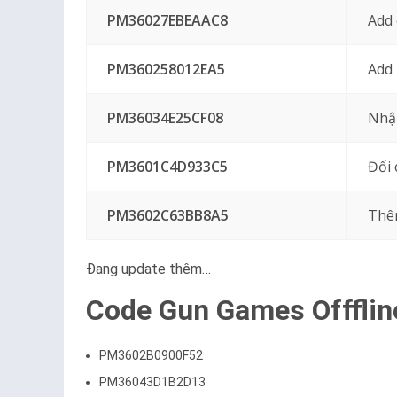
PM36027EBEAAC8
Add 
PM360258012EA5
Add 
PM36034E25CF08
Nhậ
PM3601C4D933C5
Đổi
PM3602C63BB8A5
Thê
Đang update thêm…
Code Gun Games Offflin
PM3602B0900F52
PM36043D1B2D13