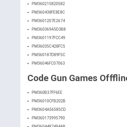
PM360215820582
PM360438FE8E8C
PM3601207E2674
PM360369A5D3B8
PM3601197FCC49
PM36035C428FC5
PM360187D89F5C
PM36046FC07063
Code Gun Games Offflin
PM360B37FF6EE
PM36010CFB202B
PM3604A56585CD
PM360173995790
PM3604487494AB