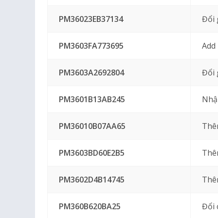
PM36023EB37134
Đổi 
PM3603FA773695
Add
PM3603A2692804
Đổi 
PM3601B13AB245
Nhập
PM36010B07AA65
Thê
PM3603BD60E2B5
Thê
PM3602D4B14745
Thêm
PM360B620BA25
Đổi