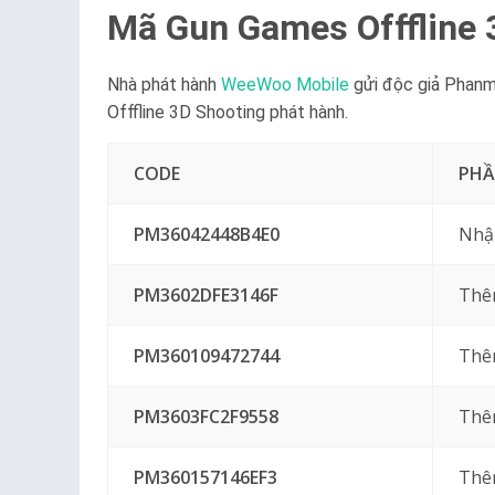
Mã Gun Games Offfline 
Nhà phát hành
WeeWoo Mobile
gửi độc giả Phanm
Offfline 3D Shooting phát hành.
CODE
PH
PM36042448B4E0
Nhậ
PM3602DFE3146F
Thê
PM360109472744
Thê
PM3603FC2F9558
Thêm
PM360157146EF3
Thê