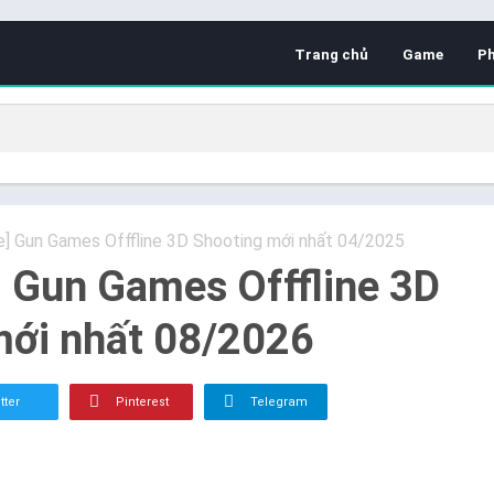
Trang chủ
Game
P
e] Gun Games Offfline 3D Shooting mới nhất 04/2025
] Gun Games Offfline 3D
mới nhất 08/2026
tter
Pinterest
Telegram