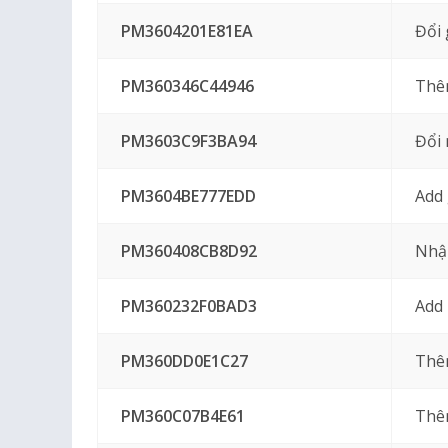
PM3604201E81EA
Đổi 
PM360346C44946
Thê
PM3603C9F3BA94
Đổi 
PM3604BE777EDD
Add 
PM360408CB8D92
Nhậ
PM360232F0BAD3
Add 
PM360DD0E1C27
Thê
PM360C07B4E61
Thêm