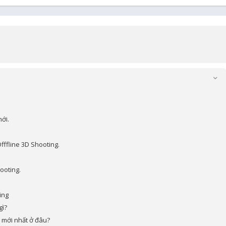
ới.
ffline 3D Shooting.
ooting.
ing
gì?
 mới nhất ở đâu?