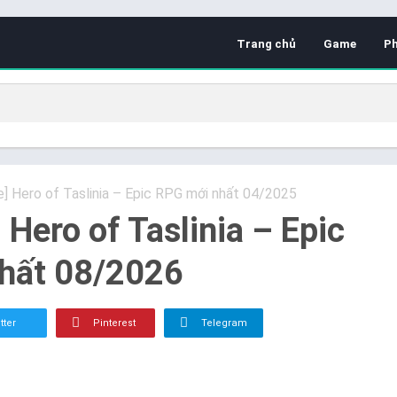
Trang chủ
Game
P
e] Hero of Taslinia – Epic RPG mới nhất 04/2025
 Hero of Taslinia – Epic
hất 08/2026
tter
Pinterest
Telegram