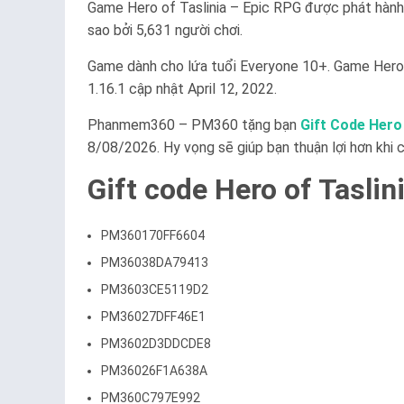
Game Hero of Taslinia – Epic RPG được phát hành 
sao bởi 5,631 người chơi.
Game dành cho lứa tuổi Everyone 10+. Game Hero o
1.16.1 cập nhật April 12, 2022.
Phanmem360 – PM360 tặng bạn
Gift Code Hero 
8/08/2026. Hy vọng sẽ giúp bạn thuận lợi hơn khi c
Gift code Hero of Taslin
PM360170FF6604
PM36038DA79413
PM3603CE5119D2
PM36027DFF46E1
PM3602D3DDCDE8
PM36026F1A638A
PM360C797E992