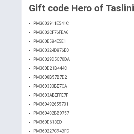
Gift code Hero of Taslin
PM3603911E541C
PM3602CF76FEA6
PM360E584E5E1
PM360324D876E0
PM36029D5C70DA
PM360D21B444C
PM3608B57B7D2
PM360333BE7CA
PM3603ABEFFE7F
PM360492655701
PM360402BB9757
PM360D618ED
PM360227C94BFC