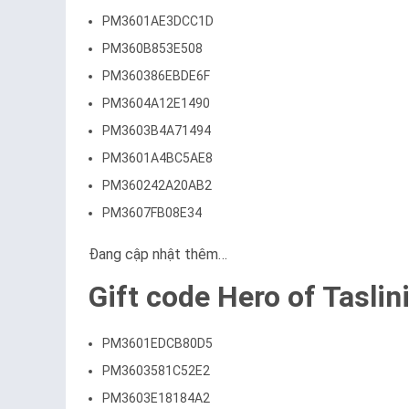
PM3601AE3DCC1D
PM360B853E508
PM360386EBDE6F
PM3604A12E1490
PM3603B4A71494
PM3601A4BC5AE8
PM360242A20AB2
PM3607FB08E34
Đang cập nhật thêm…
Gift code Hero of Taslin
PM3601EDCB80D5
PM3603581C52E2
PM3603E18184A2