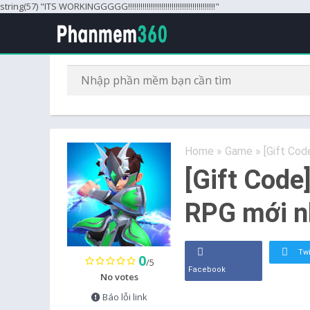
string(57) "ITS WORKINGGGGG!!!!!!!!!!!!!!!!!!!!!!!!!!!!!!!!!!!!!!!!!!"
Home
»
Game
»
[Gift Cod
[Gift Code]
RPG mới n
Twi
0
/5
Facebook
No votes
Báo lỗi link