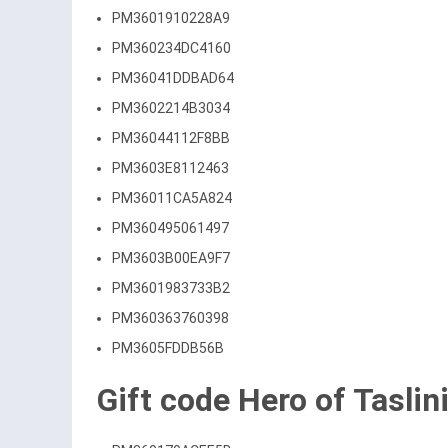
PM3601910228A9
PM360234DC4160
PM36041DDBAD64
PM3602214B3034
PM36044112F8BB
PM3603E8112463
PM36011CA5A824
PM360495061497
PM3603B00EA9F7
PM3601983733B2
PM360363760398
PM3605FDDB56B
Gift code Hero of Taslin