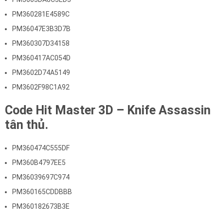
PM360281E4589C
PM36047E3B3D7B
PM360307D34158
PM360417AC054D
PM3602D74A5149
PM3602F98C1A92
Code Hit Master 3D – Knife Assassin
tân thủ.
PM360474C555DF
PM360B4797EE5
PM36039697C974
PM360165CDDBBB
PM360182673B3E