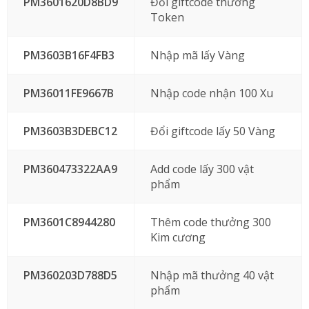
PM3601620D8BD9
Đổi giftcode thưởng
Token
PM3603B16F4FB3
Nhập mã lấy Vàng
PM36011FE9667B
Nhập code nhận 100 Xu
PM3603B3DEBC12
Đổi giftcode lấy 50 Vàng
PM360473322AA9
Add code lấy 300 vật
phẩm
PM3601C8944280
Thêm code thưởng 300
Kim cương
PM360203D788D5
Nhập mã thưởng 40 vật
phẩm