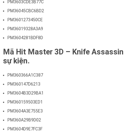
PM3603CDE3B77C
PM36045CBC6BD2
PM3601273450CE
PM36019328A3A9
PM3604281BDF8D
Mã Hit Master 3D – Knife Assassin
sự kiện.
PM360366A1C387
PM360147D6213
PM3604B3D29BA1
PM360159503ED1
PM3604A3E755E3
PM360A29B9D02
PM3604D9E7FC3F