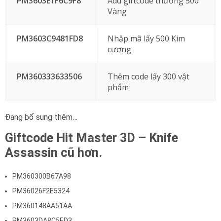
PM3603E1F6C9F8
Add giftcode thưởng 500
Vàng
PM3603C9481FD8
Nhập mã lấy 500 Kim
cương
PM360333633506
Thêm code lấy 300 vật
phẩm
Đang bổ sung thêm…
Giftcode Hit Master 3D – Knife
Assassin cũ hơn.
PM360300B67A98
PM36026F2E5324
PM360148AA51AA
PM3603DA8C5ED3