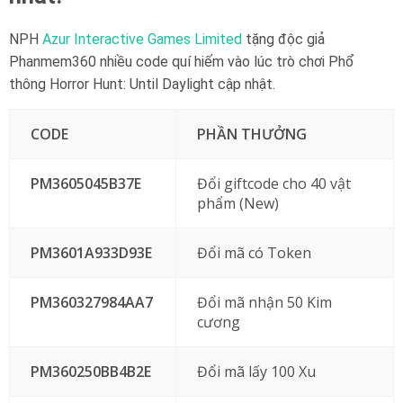
NPH
Azur Interactive Games Limited
tặng độc giả
Phanmem360 nhiều code quí hiếm vào lúc trò chơi Phổ
thông Horror Hunt: Until Daylight cập nhật.
CODE
PHẦN THƯỞNG
PM3605045B37E
Đổi giftcode cho 40 vật
phẩm (New)
PM3601A933D93E
Đổi mã có Token
PM360327984AA7
Đổi mã nhận 50 Kim
cương
PM360250BB4B2E
Đổi mã lấy 100 Xu