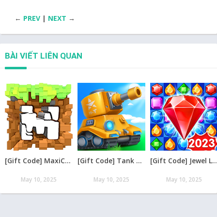
←
PREV
|
NEXT
→
BÀI VIẾT LIÊN QUAN
[Gift Code] MaxiCraft Adventure Time mới nhất 08/2026
[Gift Code] Tank Raid: Epic Tank War Games mới nhất 08/2026
[Gift Code] Jewel Legend – Xếp Kim Cương mới nh
May 10, 2025
May 10, 2025
May 10, 2025