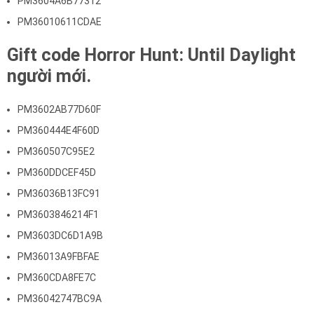
PM3604A6B77312
PM36010611CDAE
Gift code Horror Hunt: Until Daylight
người mới.
PM3602AB77D60F
PM360444E4F60D
PM360507C95E2
PM360DDCEF45D
PM36036B13FC91
PM3603846214F1
PM3603DC6D1A9B
PM36013A9FBFAE
PM360CDA8FE7C
PM36042747BC9A