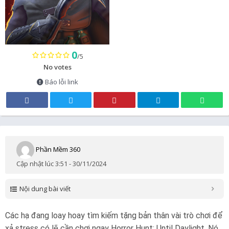
0
/5
No votes
Báo lỗi link
Phần Mềm 360
Cập nhật lúc 3:51 - 30/11/2024
Nội dung bài viết
Các hạ đang loay hoay tìm kiếm tặng bản thân vài trò chơi để
xả stress có lẽ cần chơi ngay Horror Hunt: Until Daylight. Nó