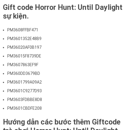
Gift code Horror Hunt: Until Daylight
sự kiện.
PM3608FFBF471
PM3601352E48B9
PM36020AF0B197
PM36015F8739DE
PM3607863EF9F
PM360DD3679BD
PM3601799A09A2
PM3601C9277D93
PM3603FDBBE8D8
PM3601CBDFE208
Hướng dẫn các bước thêm Giftcode