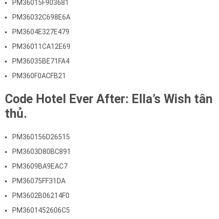
PM36015F903681
PM36032C698E6A
PM3604E327E479
PM36011CA12E69
PM36035BE71FA4
PM360F0ACFB21
Code Hotel Ever After: Ella’s Wish tân
thủ.
PM360156D26515
PM3603D80BC891
PM3609BA9EAC7
PM36075FF31DA
PM3602B06214F0
PM3601452606C5