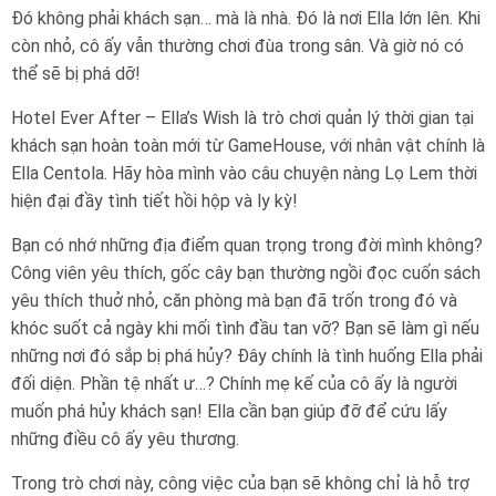
Đó không phải khách sạn… mà là nhà. Đó là nơi Ella lớn lên. Khi
còn nhỏ, cô ấy vẫn thường chơi đùa trong sân. Và giờ nó có
thể sẽ bị phá dỡ!
Hotel Ever After – Ella’s Wish là trò chơi quản lý thời gian tại
khách sạn hoàn toàn mới từ GameHouse, với nhân vật chính là
Ella Centola. Hãy hòa mình vào câu chuyện nàng Lọ Lem thời
hiện đại đầy tình tiết hồi hộp và ly kỳ!
Bạn có nhớ những địa điểm quan trọng trong đời mình không?
Công viên yêu thích, gốc cây bạn thường ngồi đọc cuốn sách
yêu thích thuở nhỏ, căn phòng mà bạn đã trốn trong đó và
khóc suốt cả ngày khi mối tình đầu tan vỡ? Bạn sẽ làm gì nếu
những nơi đó sắp bị phá hủy? Đây chính là tình huống Ella phải
đối diện. Phần tệ nhất ư…? Chính mẹ kế của cô ấy là người
muốn phá hủy khách sạn! Ella cần bạn giúp đỡ để cứu lấy
những điều cô ấy yêu thương.
Trong trò chơi này, công việc của bạn sẽ không chỉ là hỗ trợ