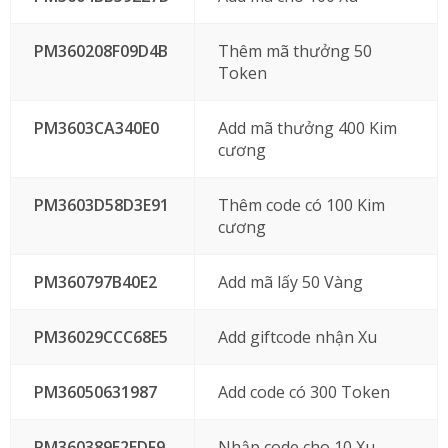
PM360208F09D4B
Thêm mã thưởng 50
Token
PM3603CA340E0
Add mã thưởng 400 Kim
cương
PM3603D58D3E91
Thêm code có 100 Kim
cương
PM360797B40E2
Add mã lấy 50 Vàng
PM36029CCC68E5
Add giftcode nhận Xu
PM36050631987
Add code có 300 Token
PM360389E2EDF9
Nhập code cho 10 Xu