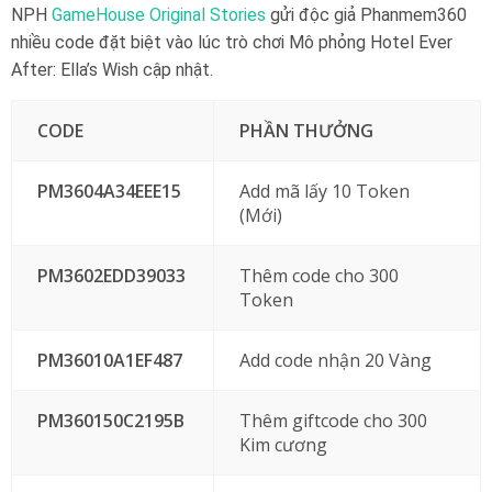
NPH
GameHouse Original Stories
gửi độc giả Phanmem360
nhiều code đặt biệt vào lúc trò chơi Mô phỏng Hotel Ever
After: Ella’s Wish cập nhật.
CODE
PHẦN THƯỞNG
PM3604A34EEE15
Add mã lấy 10 Token
(Mới)
PM3602EDD39033
Thêm code cho 300
Token
PM36010A1EF487
Add code nhận 20 Vàng
PM360150C2195B
Thêm giftcode cho 300
Kim cương