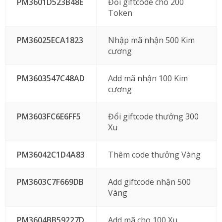
PM3601D523B48E
Đổi giftcode cho 200
Token
PM36025ECA1823
Nhập mã nhận 500 Kim
cương
PM3603547C48AD
Add mã nhận 100 Kim
cương
PM3603FC6E6FF5
Đổi giftcode thưởng 300
Xu
PM36042C1D4A83
Thêm code thưởng Vàng
PM3603C7F669DB
Add giftcode nhận 500
Vàng
PM3604BB59227D
Add mã cho 100 Xu