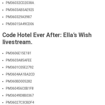
PM36032CD2038A
PM3603AB5AE925
PM360329A3987
PM36015A49CD06
Code Hotel Ever After: Ella’s Wish
livestream.
PM3606E15E181
PM3603A85AFEE
PM3601C05E2792
PM3604AA1BA2CD
PM360BD005282
PM360456C0B1F8
PM36049D8B0367
PM36027C3CBDF4