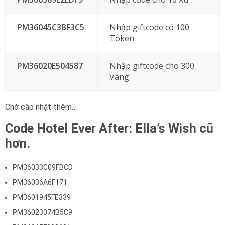
PM36045C3BF3C5
Nhập giftcode có 100
Token
PM36020E504587
Nhập giftcode cho 300
Vàng
Chờ cập nhật thêm…
Code Hotel Ever After: Ella’s Wish cũ
hơn.
PM36033C09FBCD
PM36036A6F171
PM3601945FE339
PM36023074B5C9