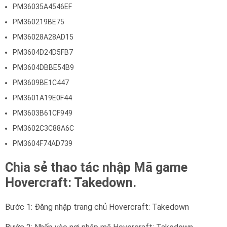
PM36035A4546EF
PM360219BE75
PM36028A28AD15
PM3604D24D5FB7
PM3604DBBE54B9
PM3609BE1C447
PM3601A19E0F44
PM3603B61CF949
PM3602C3C88A6C
PM3604F74AD739
Chia sẻ thao tác nhập Mã game
Hovercraft: Takedown.
Bước 1: Đăng nhập trang chủ Hovercraft: Takedown