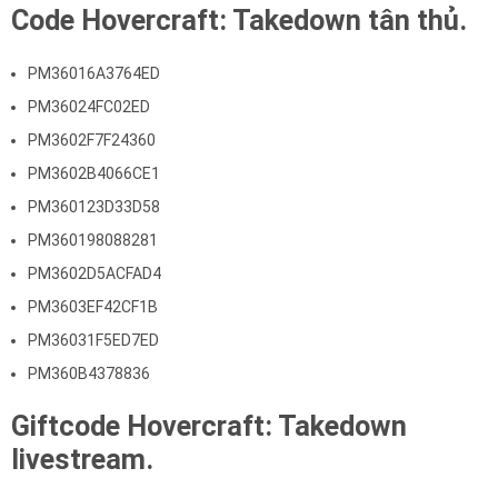
Code Hovercraft: Takedown tân thủ.
PM36016A3764ED
PM36024FC02ED
PM3602F7F24360
PM3602B4066CE1
PM360123D33D58
PM360198088281
PM3602D5ACFAD4
PM3603EF42CF1B
PM36031F5ED7ED
PM360B4378836
Giftcode Hovercraft: Takedown
livestream.