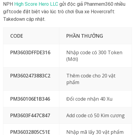
NPH
High Score Hero LLC
gửi độc giả Phanmem360 nhiều
giftcode đặt biệt vào lúc trò chơi Đua xe Hovercraft:
Takedown cập nhật.
CODE
PHẦN THƯỞNG
PM3603DFFDE316
Nhập code có 300 Token
(Mới)
PM3602473883C2
Thêm code cho 20 vật
phẩm
PM360106E1B346
Đổi code nhận 40 Xu
PM3603F447C847
Add code có 50 Kim cương
PM36032805C51E
Nhập mã lấy 30 vật phẩm