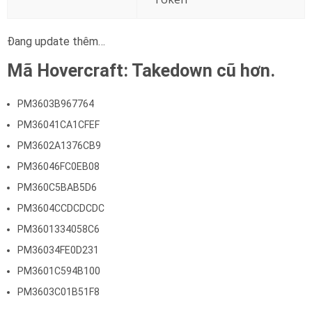
Đang update thêm…
Mã Hovercraft: Takedown cũ hơn.
PM3603B967764
PM36041CA1CFEF
PM3602A1376CB9
PM36046FC0EB08
PM360C5BAB5D6
PM3604CCDCDCDC
PM3601334058C6
PM36034FE0D231
PM3601C594B100
PM3603C01B51F8