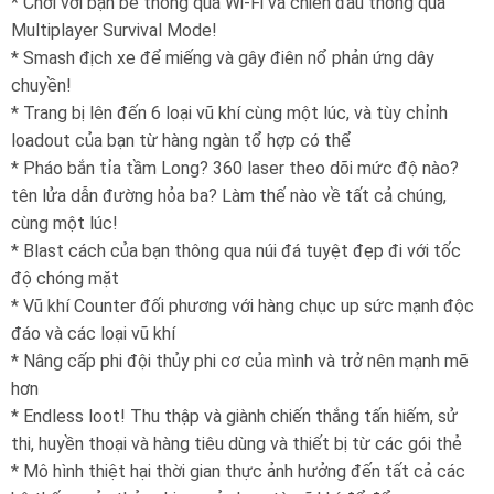
* Chơi với bạn bè thông qua Wi-Fi và chiến đấu thông qua
Multiplayer Survival Mode!
* Smash địch xe để miếng và gây điên nổ phản ứng dây
chuyền!
* Trang bị lên đến 6 loại vũ khí cùng một lúc, và tùy chỉnh
loadout của bạn từ hàng ngàn tổ hợp có thể
* Pháo bắn tỉa tầm Long? 360 laser theo dõi mức độ nào?
tên lửa dẫn đường hỏa ba? Làm thế nào về tất cả chúng,
cùng một lúc!
* Blast cách của bạn thông qua núi đá tuyệt đẹp đi với tốc
độ chóng mặt
* Vũ khí Counter đối phương với hàng chục up sức mạnh độc
đáo và các loại vũ khí
* Nâng cấp phi đội thủy phi cơ của mình và trở nên mạnh mẽ
hơn
* Endless loot! Thu thập và giành chiến thắng tấn hiếm, sử
thi, huyền thoại và hàng tiêu dùng và thiết bị từ các gói thẻ
* Mô hình thiệt hại thời gian thực ảnh hưởng đến tất cả các