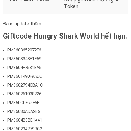
Token
Đang update thêm…
Giftcode Hungry Shark World hết hạn.
PM3603652072F6
PM3603348E1E69
PM3604F7581EA5
PM3601490F9ADC
PM3602794CBA1C
PM360261038726
PM360CDE75F5E
PM36030ADA2E6
PM3604B3BE1441
PM360234779BC2