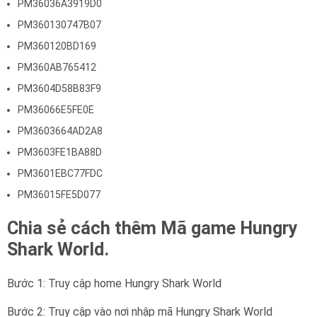
PM36036A3919D0
PM360130747B07
PM360120BD169
PM360AB765412
PM3604D58B83F9
PM36066E5FE0E
PM3603664AD2A8
PM3603FE1BA88D
PM3601EBC77FDC
PM36015FE5D077
Chia sẻ cách thêm Mã game Hungry
Shark World.
Bước 1: Truy cập home Hungry Shark World
Bước 2: Truy cập vào nơi nhập mã Hungry Shark World