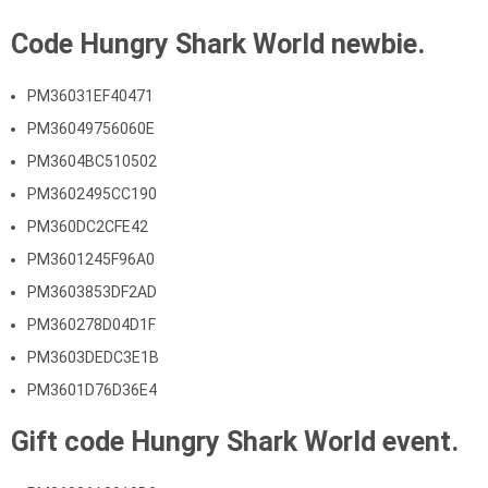
Code Hungry Shark World newbie.
PM36031EF40471
PM36049756060E
PM3604BC510502
PM3602495CC190
PM360DC2CFE42
PM3601245F96A0
PM3603853DF2AD
PM360278D04D1F
PM3603DEDC3E1B
PM3601D76D36E4
Gift code Hungry Shark World event.