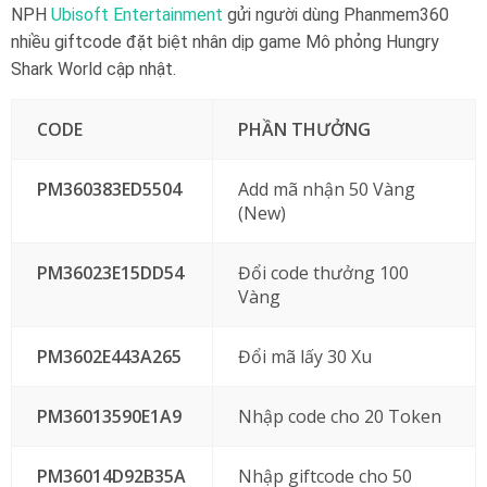
NPH
Ubisoft Entertainment
gửi người dùng Phanmem360
nhiều giftcode đặt biệt nhân dịp game Mô phỏng Hungry
Shark World cập nhật.
CODE
PHẦN THƯỞNG
PM360383ED5504
Add mã nhận 50 Vàng
(New)
PM36023E15DD54
Đổi code thưởng 100
Vàng
PM3602E443A265
Đổi mã lấy 30 Xu
PM36013590E1A9
Nhập code cho 20 Token
PM36014D92B35A
Nhập giftcode cho 50