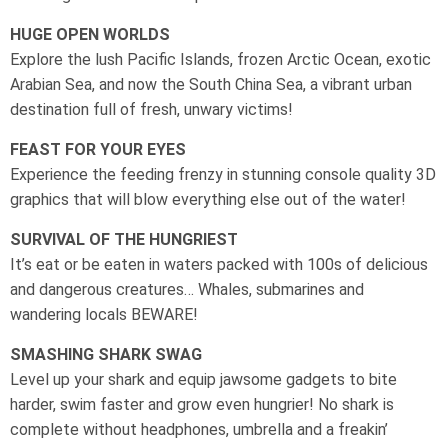
HUGE OPEN WORLDS
Explore the lush Pacific Islands, frozen Arctic Ocean, exotic
Arabian Sea, and now the South China Sea, a vibrant urban
destination full of fresh, unwary victims!
FEAST FOR YOUR EYES
Experience the feeding frenzy in stunning console quality 3D
graphics that will blow everything else out of the water!
SURVIVAL OF THE HUNGRIEST
It’s eat or be eaten in waters packed with 100s of delicious
and dangerous creatures… Whales, submarines and
wandering locals BEWARE!
SMASHING SHARK SWAG
Level up your shark and equip jawsome gadgets to bite
harder, swim faster and grow even hungrier! No shark is
complete without headphones, umbrella and a freakin’