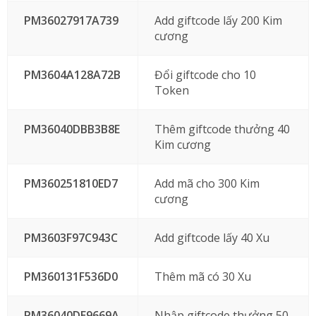
PM36027917A739
Add giftcode lấy 200 Kim
cương
PM3604A128A72B
Đổi giftcode cho 10
Token
PM36040DBB3B8E
Thêm giftcode thưởng 40
Kim cương
PM360251810ED7
Add mã cho 300 Kim
cương
PM3603F97C943C
Add giftcode lấy 40 Xu
PM360131F536D0
Thêm mã có 30 Xu
PM36040DE9669A
Nhập giftcode thưởng 50