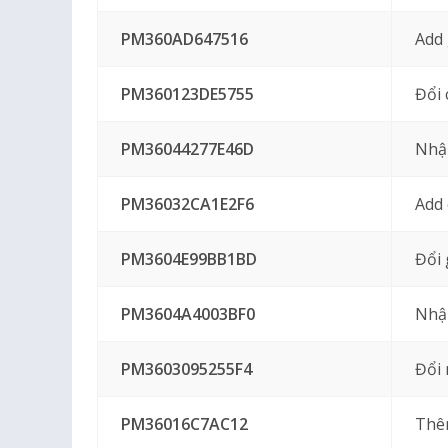
PM360AD647516
Add 
PM360123DE5755
Đổi 
PM36044277E46D
Nhậ
PM36032CA1E2F6
Add 
PM3604E99BB1BD
Đổi 
PM3604A4003BF0
Nhậ
PM3603095255F4
Đổi 
PM36016C7AC12
Thê