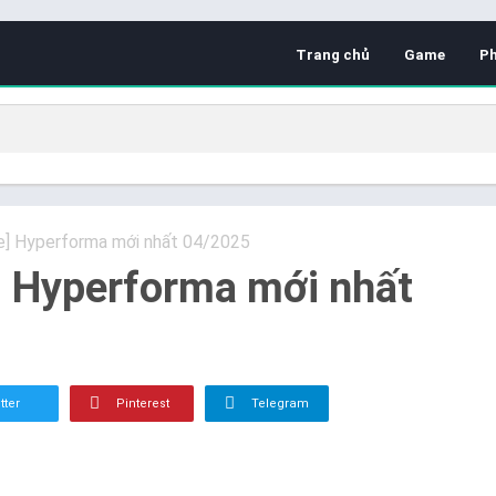
Trang chủ
Game
P
de] Hyperforma mới nhất 04/2025
] Hyperforma mới nhất
tter
Pinterest
Telegram