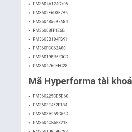
PM3604A124C705
PM3602E6D3F7B6
PM360485697A84
PM36068FF1E6B
PM3603B184FB91
PM360FCC62A80
PM36019BB6F0CD
PM3604760EFC28
Mã Hyperforma tài khoả
PM360225CD5D60
PM3603E452F184
PM3603A959C56D
PM3604CB5F321E
PM360108590C93