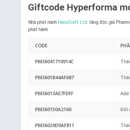
Giftcode Hyperforma mớ
Nhà phát hành
HeroCraft Ltd.
tặng độc giả Phanme
phát hành.
CODE
PH
PM36041710914C
Thê
PM3601B44AF687
Thêm
PM36013AE7FDFF
Add 
PM360150A2160
Đổi 
PM36029D9AF811
Thêm