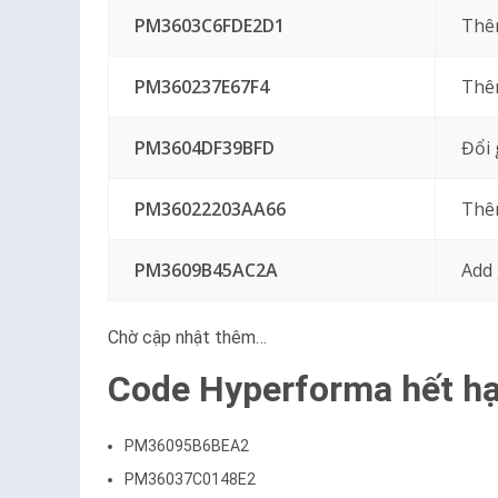
PM3603C6FDE2D1
Thêm
PM360237E67F4
Thêm
PM3604DF39BFD
Đổi 
PM36022203AA66
Thê
PM3609B45AC2A
Add 
Chờ cập nhật thêm…
Code Hyperforma hết hạ
PM36095B6BEA2
PM36037C0148E2