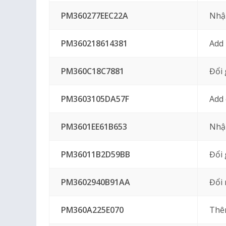
PM360277EEC22A
Nhậ
PM360218614381
Add 
PM360C18C7881
Đổi 
PM3603105DA57F
Add 
PM3601EE61B653
Nhập
PM36011B2D59BB
Đổi 
PM3602940B91AA
Đổi
PM360A225E070
Thêm