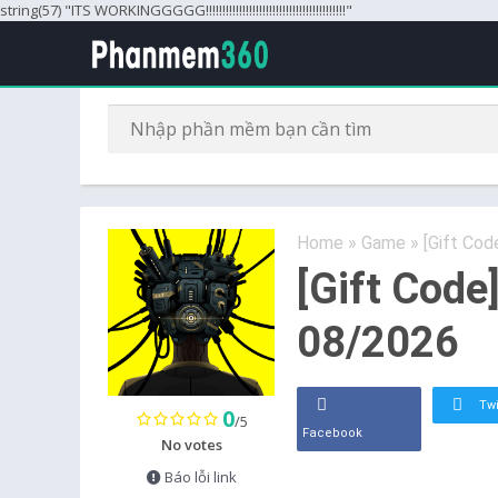
string(57) "ITS WORKINGGGGG!!!!!!!!!!!!!!!!!!!!!!!!!!!!!!!!!!!!!!!!!!"
Home
»
Game
»
[Gift Co
[Gift Code
08/2026
Twi
0
/5
Facebook
No votes
Báo lỗi link