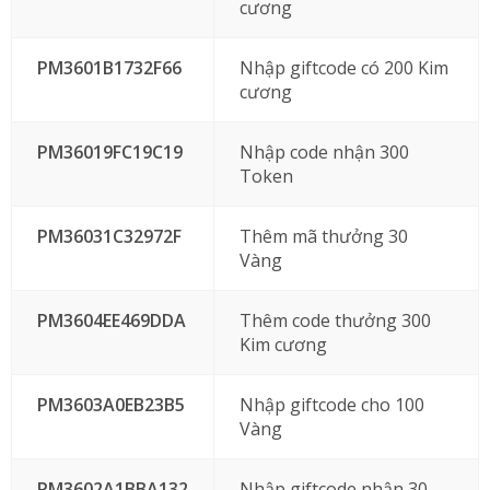
cương
PM3601B1732F66
Nhập giftcode có 200 Kim
cương
PM36019FC19C19
Nhập code nhận 300
Token
PM36031C32972F
Thêm mã thưởng 30
Vàng
PM3604EE469DDA
Thêm code thưởng 300
Kim cương
PM3603A0EB23B5
Nhập giftcode cho 100
Vàng
PM3602A1BBA132
Nhập giftcode nhận 30