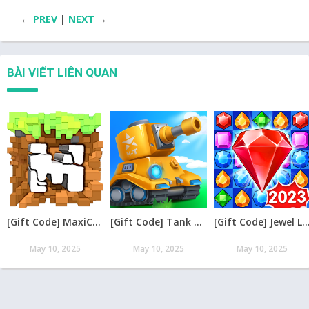
←
PREV
|
NEXT
→
BÀI VIẾT LIÊN QUAN
[Gift Code] MaxiCraft Adventure Time mới nhất 08/2026
[Gift Code] Tank Raid: Epic Tank War Games mới nhất 08/2026
[Gift Code] Jewel Legend – Xếp Kim Cương mới nh
May 10, 2025
May 10, 2025
May 10, 2025