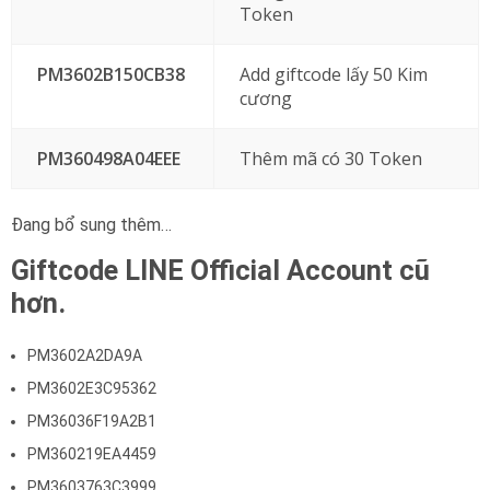
Token
PM3602B150CB38
Add giftcode lấy 50 Kim
cương
PM360498A04EEE
Thêm mã có 30 Token
Đang bổ sung thêm…
Giftcode LINE Official Account cũ
hơn.
PM3602A2DA9A
PM3602E3C95362
PM36036F19A2B1
PM360219EA4459
PM3603763C3999