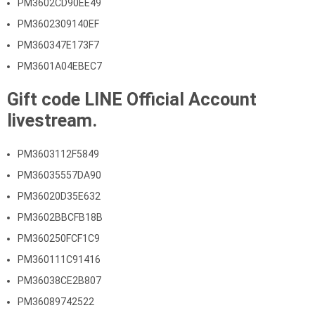
PM3602CD90EE49
PM3602309140EF
PM360347E173F7
PM3601A04EBEC7
Gift code LINE Official Account
livestream.
PM3603112F5849
PM36035557DA90
PM36020D35E632
PM3602BBCFB18B
PM360250FCF1C9
PM360111C91416
PM36038CE2B807
PM36089742522