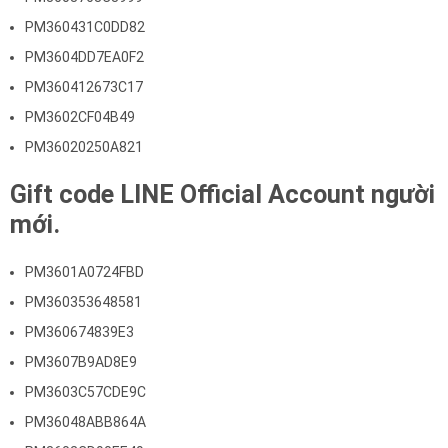
PM360431C0DD82
PM3604DD7EA0F2
PM360412673C17
PM3602CF04B49
PM36020250A821
Gift code LINE Official Account người
mới.
PM3601A0724FBD
PM360353648581
PM360674839E3
PM3607B9AD8E9
PM3603C57CDE9C
PM36048ABB864A