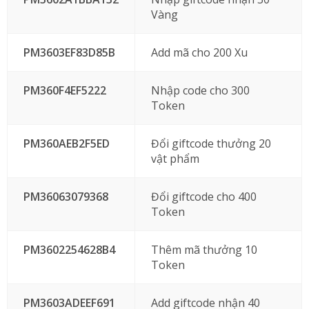
Vàng
PM3603EF83D85B
Add mã cho 200 Xu
PM360F4EF5222
Nhập code cho 300
Token
PM360AEB2F5ED
Đổi giftcode thưởng 20
vật phẩm
PM36063079368
Đổi giftcode cho 400
Token
PM3602254628B4
Thêm mã thưởng 10
Token
PM3603ADEEF691
Add giftcode nhận 40