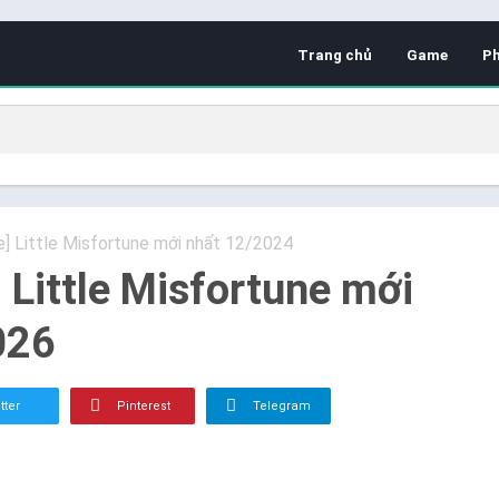
Trang chủ
Game
P
e] Little Misfortune mới nhất 12/2024
] Little Misfortune mới
026
tter
Pinterest
Telegram