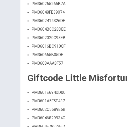
PM360265265B7A
PM36048FE39074
PM3602414326DF
PM3604B0C28DEE
PM3602020C98EB
PM36016BC910CF
PM360665B05DE
PM3608AAA8F57
Giftcode Little Misfortu
PM3601E694DD00
PM3601A5F5E437
PM3602C5689E6B
PM36046829934C
PM3604F7852B6D