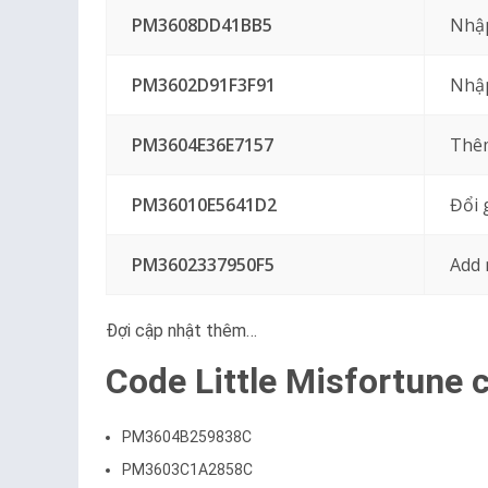
PM3608DD41BB5
Nhập
PM3602D91F3F91
Nhập
PM3604E36E7157
Thêm
PM36010E5641D2
Đổi 
PM3602337950F5
Add 
Đợi cập nhật thêm…
Code Little Misfortune 
PM3604B259838C
PM3603C1A2858C