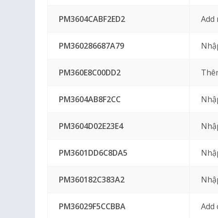
PM3604CABF2ED2
Add 
PM360286687A79
Nhập
PM360E8C00DD2
Thêm
PM3604AB8F2CC
Nhập
PM3604D02E23E4
Nhập
PM3601DD6C8DA5
Nhập
PM360182C383A2
Nhậ
PM36029F5CCBBA
Add 