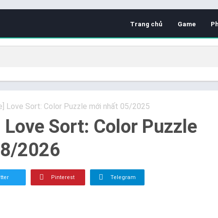
Trang chủ
Game
P
e] Love Sort: Color Puzzle mới nhất 05/2025
] Love Sort: Color Puzzle
08/2026
tter
Pinterest
Telegram