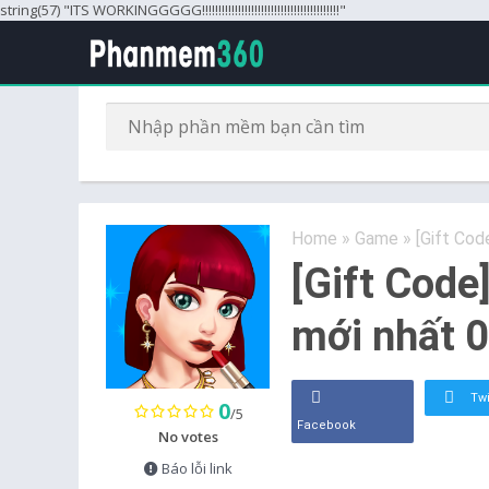
string(57) "ITS WORKINGGGGG!!!!!!!!!!!!!!!!!!!!!!!!!!!!!!!!!!!!!!!!!!"
Home
»
Game
»
[Gift Cod
[Gift Code
mới nhất 
Twi
0
/5
Facebook
No votes
Báo lỗi link