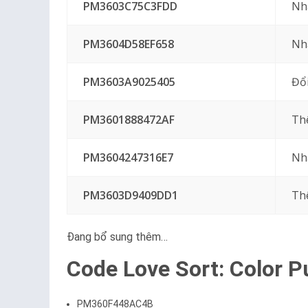
PM3603C75C3FDD
Nhậ
PM3604D58EF658
Nh
PM3603A9025405
Đổ
PM3601888472AF
Th
PM3604247316E7
Nh
PM3603D9409DD1
Th
Đang bổ sung thêm…
Code Love Sort: Color P
PM360F448AC4B