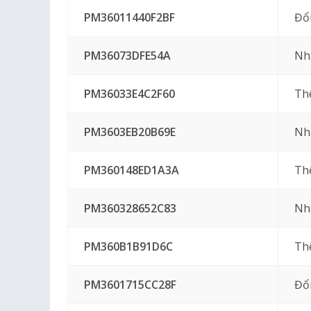
PM36011440F2BF
Đổi
PM36073DFE54A
Nhậ
PM36033E4C2F60
Th
PM3603EB20B69E
Nh
PM360148ED1A3A
Th
PM360328652C83
Nh
PM360B1B91D6C
Th
PM3601715CC28F
Đổi