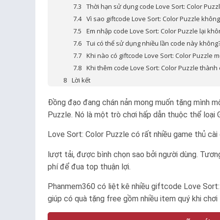
Thời hạn sử dụng code Love Sort: Color Puzzl
Vì sao giftcode Love Sort: Color Puzzle khôn
Em nhập code Love Sort: Color Puzzle lại kh
Tui có thể sử dụng nhiều lần code này không
Khi nào có giftcode Love Sort: Color Puzzle m
Khi thêm code Love Sort: Color Puzzle thành
Lời kết
Đồng đạo đang chán nản mong muốn tặng mình một 
Puzzle. Nó là một trò chơi hấp dẫn thuộc thể loại G
Love Sort: Color Puzzle có rất nhiều game thủ cà
lượt tải, được bình chọn sao bởi người dùng. Tư
phí để đua top thuận lợi.
Phanmem360 có liệt kê nhiều giftcode Love Sort:
giúp có quà tặng free gồm nhiều item quý khi chơi 