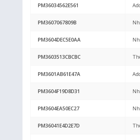
PM36034562E561
Ad
PM3607067809B
Nh
PM3604DEC5E0AA
Nh
PM3603513CBCBC
Th
PM3601AB61E47A
Ad
PM3604F19D8D31
Nh
PM3604EA50EC27
Nh
PM36041E4D2E7D
Th