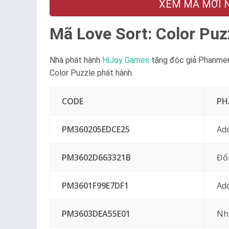
XEM MÃ MỚI NG
Mã Love Sort: Color Puz
Nhà phát hành
HiJoy Games
tặng độc giả Phanmem3
Color Puzzle phát hành.
CODE
PH
PM360205EDCE25
Add
PM3602D663321B
Đổ
PM3601F99E7DF1
Ad
PM3603DEA55E01
Nh