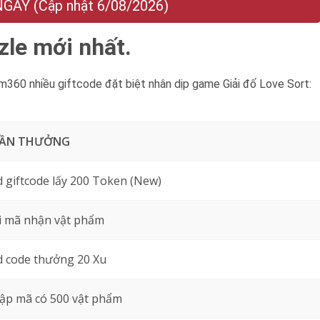
AY (Cập nhật 6/08/2026)
zle mới nhất.
60 nhiều giftcode đặt biệt nhân dịp game Giải đố Love Sort:
ẦN THƯỞNG
 giftcode lấy 200 Token (New)
i mã nhận vật phẩm
d code thưởng 20 Xu
ập mã có 500 vật phẩm