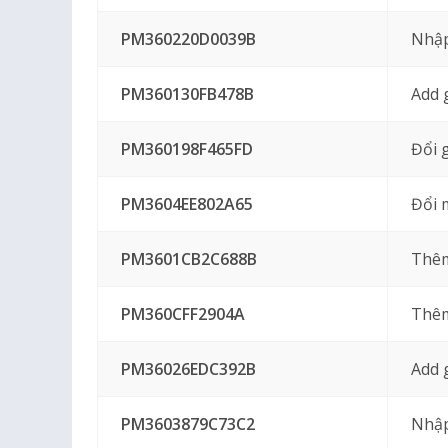
PM360220D0039B
Nhập
PM360130FB478B
Add 
PM360198F465FD
Đổi 
PM3604EE802A65
Đổi 
PM3601CB2C688B
Thêm
PM360CFF2904A
Thêm
PM36026EDC392B
Add 
PM3603879C73C2
Nhập