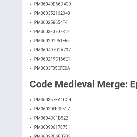
PM36049D66D4C9
PM360352162048
PM360258654F4
PM3603F0707312
PM360201951F65
PM360497D2A707
PM360219C166E1
PM3603F05CFE0A
Code Medieval Merge: E
PM360357EA1CC4
PM36030FEBF517
PM3604D01B52B
PM36098617875
PM36023D6E07B3