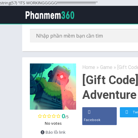
string(57) "ITS WORKINGGGGG!!!!!!!!!!!!!!!!!!!!!!!!!!!!!!!!!!!!!!!!!!"
Home
»
Game
»
[Gift Cod
[Gift Code
Adventure
Twi
0
/5
Facebook
No votes
Báo lỗi link