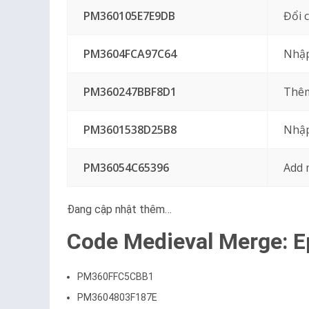
PM360105E7E9DB
Đổi 
PM3604FCA97C64
Nhập
PM360247BBF8D1
Thêm
PM3601538D25B8
Nhập
PM36054C65396
Add 
Đang cập nhật thêm…
Code Medieval Merge: E
PM360FFC5CBB1
PM3604803F187E