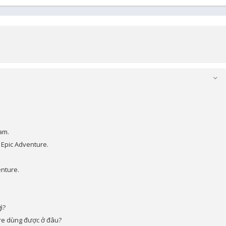
am.
 Epic Adventure.
enture.
ì?
re dùng được ở đâu?