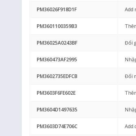
PM36026F918D1F
Add 
PM3601100359B3
Thêm
PM36025A0243BF
Đổi 
PM360473AF2995
Nhập
PM3602735EDFCB
Đổi 
PM3603F6FE602E
Thêm
PM3604D1497635
Nhập
PM3603D74E706C
Add 