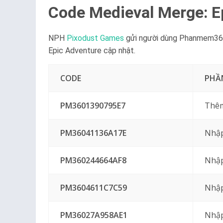
Code Medieval Merge: E
NPH
Pixodust Games
gửi người dùng Phanmem360 n
Epic Adventure cập nhật.
CODE
PHẦ
PM3601390795E7
Thêm
PM36041136A17E
Nhập
PM360244664AF8
Nhập
PM3604611C7C59
Nhập
PM36027A958AE1
Nhập