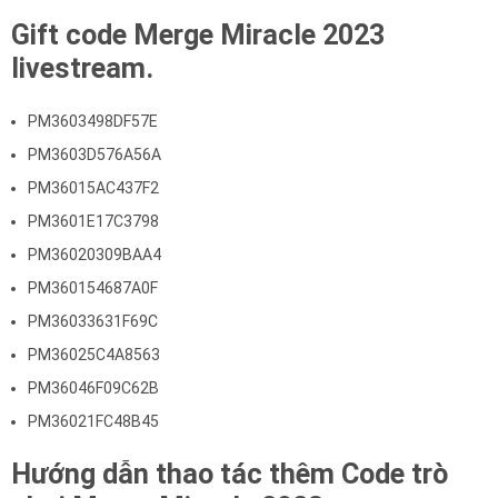
Gift code Merge Miracle 2023
livestream.
PM3603498DF57E
PM3603D576A56A
PM36015AC437F2
PM3601E17C3798
PM36020309BAA4
PM360154687A0F
PM36033631F69C
PM36025C4A8563
PM36046F09C62B
PM36021FC48B45
Hướng dẫn thao tác thêm Code trò