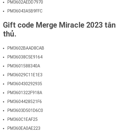
PM3602AEDD7970
PM36043A5B9FFC
Gift code Merge Miracle 2023 tân
thủ.
PM3602BAAD8CAB
PM36038C5E9164
PM3601588340A
PM36029C11E1E3
PM360430292935
PM3601322F918A
PM3604428521F6
PM3603D501D6C0
PM360C1EAF25
PM360EA0AE223