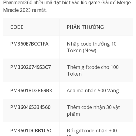
Phanmem360 nhiều mã đặt biệt vào lúc game Giải đố Merge
Miracle 2023 ra mắt.
CODE
PHẦN THƯỞNG
PM360E7BCC1FA
Nhập code thưởng 10
Token (New)
PM3602674953C7
Thêm giftcode cho 100
Token
PM3601BD2B69B3
Add mã nhận 500 Vàng
PM360465334560
Thêm code nhận 30 vật
phẩm
PM3601DCBB1C5C
Đổi giftcode nhận 300