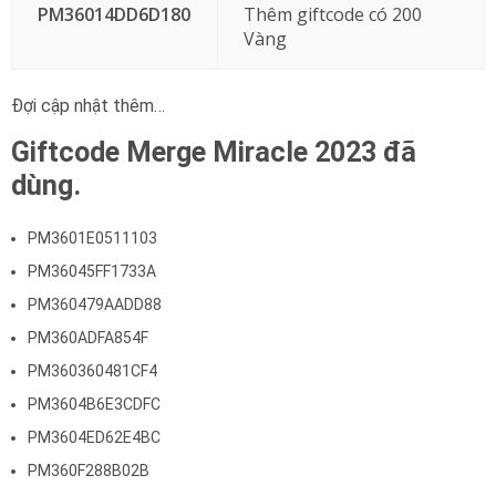
PM36014DD6D180
Thêm giftcode có 200
Vàng
Đợi cập nhật thêm…
Giftcode Merge Miracle 2023 đã
dùng.
PM3601E0511103
PM36045FF1733A
PM360479AADD88
PM360ADFA854F
PM360360481CF4
PM3604B6E3CDFC
PM3604ED62E4BC
PM360F288B02B