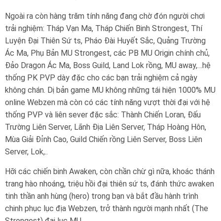
Ngoài ra còn hàng trăm tính năng đang chờ đón người chơi
trải nghiệm: Tháp Vạn Ma, Tháp Chiến Binh Strongest, Thí
Luyện Đại Thiên Sứ ts, Pháo Đài Huyết Sắc, Quảng Trường
Ác Ma, Phụ Bản MU Strongest, các PB MU Origin chính chủ,
Đảo Dragon Ác Ma, Boss Guild, Land Lok rồng, MU away,…hệ
thống PK PVP dày đặc cho các bạn trải nghiệm cả ngày
không chán. Dị bản game MU không những tái hiện 1000% MU
online Webzen mà còn có các tính năng vượt thời đại với hệ
thống PVP và liên sever đặc sắc: Thành Chiến Loran, Đấu
Trường Liên Server, Lãnh Địa Liên Server, Tháp Hoàng Hôn,
Mùa Giải Đỉnh Cao, Guild Chiến rồng Liên Server, Boss Liên
Server, Lok,..
Hỡi các chiến binh Awaken, còn chần chừ gì nữa, khoác thánh
trang hào nhoáng, triệu hồi đại thiên sứ ts, đánh thức awaken
tinh thần anh hùng (hero) trong bạn và bắt đầu hành trình
chinh phục lục địa Webzen, trở thành người mạnh nhất (The
Strongest) đại lục MU