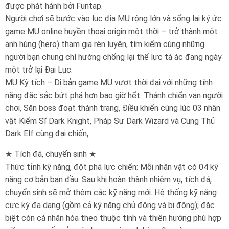
được phát hành bởi Funtap.
Người chơi sẽ bước vào lục địa MU rộng lớn và sống lại ký ức
game MU online huyền thoại origin một thời – trở thành một
anh hùng (hero) tham gia rèn luyện, tìm kiếm cùng những
người bạn chung chí hướng chống lại thế lực tà ác đang ngày
một trở lại Đại Lục.
MU Kỳ tích – Dị bản game MU vượt thời đại với những tính
năng đặc sắc bứt phá hơn bao giờ hết: Thánh chiến vạn người
chơi, Săn boss đoạt thánh trang, Điều khiển cùng lúc 03 nhân
vật Kiếm Sĩ Dark Knight, Pháp Sư Dark Wizard và Cung Thủ
Dark Elf cùng đại chiến,…
★ Tích đá, chuyển sinh ★
Thức tỉnh kỹ năng, đột phá lực chiến: Mỗi nhân vật có 04 kỹ
năng cơ bản ban đầu. Sau khi hoàn thành nhiệm vụ, tích đá,
chuyển sinh sẽ mở thêm các kỹ năng mới. Hệ thống kỹ năng
cực kỳ đa dạng (gồm cả kỹ năng chủ động và bị động); đặc
biệt còn cá nhân hóa theo thuộc tính và thiên hướng phù hợp