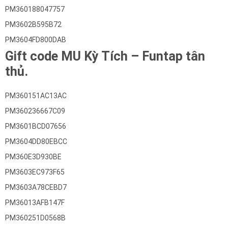
PM360188047757
PM3602B595B72
PM3604FD800DAB
Gift code MU Kỳ Tích – Funtap tân
thủ.
PM360151AC13AC
PM360236667C09
PM3601BCD07656
PM3604DD80EBCC
PM360E3D930BE
PM3603EC973F65
PM3603A78CEBD7
PM36013AFB147F
PM360251D0568B