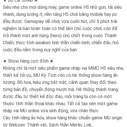
★ Bộ cài 50Mb ★
Siêu nhẹ cho mọi dòng máy, game online H5 nhỏ gọn, tải siêu
nhanh, dung lượng ít, nền tảng H5 chơi bằng mobile hay pc
đều được. Gameplay dễ chơi, vừa cuốn hút, chỉ 5 phút trải
nghiệm là bạn hoàn toàn có thể làm chủ cuộc chơi, còn để
trở thành một anh hùng (hero) chủ chốt trong cuộc Thánh
Chiến, thực tỉnh awaken tinh thần chiến binh, chiến đấu /bỏ
cuộc đều nằm trong suy nghĩ của bạn
★ Show hàng cực đỉnh ★
Không chỉ là một siêu phẩm game nhập vai MMO H5 siêu nhẹ,
thiết kế tối ưu, MU Kỳ Tích còn có hệ thống show hàng ấn
tượng: Đồ họa, hiệu ứng bắt mắt, cảnh quan thay đổi theo
từng bản đồ, chuyển động mượt mà. Hệ thống thánh trang
được đầu tư thiết kế độc đáo, mỗi trang bị còn có một
thuộc tính thần thoại khác nhau. Tất cả tạo nên một game
nhập vai MU online vừa sinh động, vừa chân thực
Các tính năng ảo hóa, show hàng khác chuẩn game MU origin
từ Webzen: Thánh vật, Sách thần Merlin, Lok,..