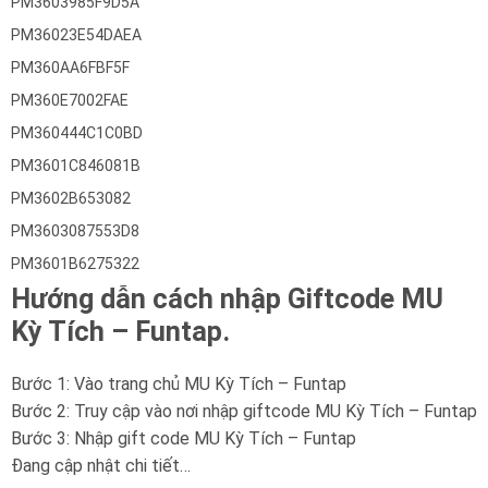
PM3603985F9D5A
PM36023E54DAEA
PM360AA6FBF5F
PM360E7002FAE
PM360444C1C0BD
PM3601C846081B
PM3602B653082
PM3603087553D8
PM3601B6275322
Hướng dẫn cách nhập Giftcode MU
Kỳ Tích – Funtap.
Bước 1: Vào trang chủ MU Kỳ Tích – Funtap
Bước 2: Truy cập vào nơi nhập giftcode MU Kỳ Tích – Funtap
Bước 3: Nhập gift code MU Kỳ Tích – Funtap
Đang cập nhật chi tiết…