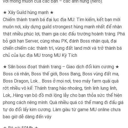
với mong muốn của các bạn – các anh hùng (hero).
★ Xây Guild hùng mạnh ★
Chiếm thành tranh bá đại lục địa MU: Tìm kiếm, kết bạn mới
muôn nơi, xây dựng guild strongest hùng mạnh nhất để nhận
thật nhiều phúc lợi, tham gia các đấu trường hoành tráng. Phá
bỏ giới hạn Server, cùng nhau PK, đánh Boss nhận quà, đại
chiến chiếm các thành trì, vùng đất land mới và trở thành bá
chủ của lục địa MU trong MU Kỳ Tích
★ Săn boss đoạt thánh trang – Giao dịch đổi kim cương ★
Boss cá nhân, Boss thế giới, Boss Bang, Boss vùng đất ma,
Boss Dragon, Lok… Boss ở mọi nơi, treo máy farm quái quà
rớt nhiều vô kể: Thánh trang hào nhoáng, tinh linh lung linh,
Lok,..Hàng vạn bộ đồ mới lộng lẫy cho bạn thỏa sức thể hiện
phong cách riêng mình. Quà nhiều quá có thể mang đi đấu giá
tự do đổi lấy kim cương. Làm giàu từ game MU online chưa
bao giờ dễ dàng đến vậy