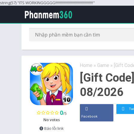
string(57) "ITS WORKINGGGGG!!!!!!!!!!!!!!!!!!!!!!!!!!!!!!!!!!!!!!!!!!"
Home
»
Game
»
[Gift Cod
[Gift Code
08/2026
Twi
0
/5
Facebook
No votes
Báo lỗi link