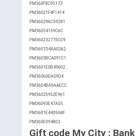
PM360F8C95173
PM36021F4F1414
PM360296C59281
PM36054159C6C
PM360232775CC9
PM3601D4AA0262
PM3603BCA091C1
PM3601E0B49602
PM36060DA59D4
PM3604BA9AAECC
PM36025952E961
PM36093E47A55
PM3601E4409A8F
PM360E094803
Gift code My City : Bank