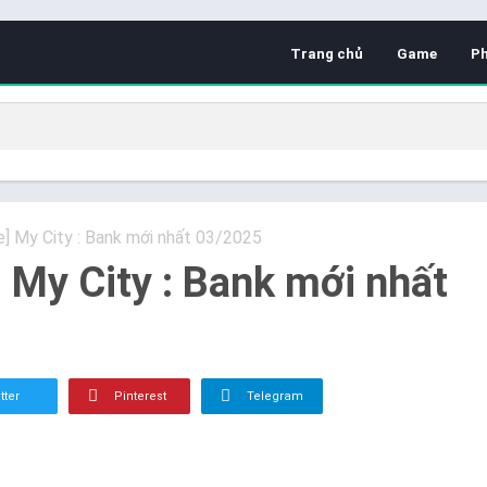
Trang chủ
Game
P
e] My City : Bank mới nhất 03/2025
] My City : Bank mới nhất
tter
Pinterest
Telegram