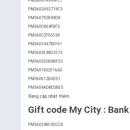
PM36047A999FC7
PM3602A92718C3
PM360792B98D8
PM360C864FBF2
PM360C2F05538
PM3603447BEF61
PM3603E48D3573
PM36035DB8BF53
PM3601832F16AD
PM360612BAED1
PM3604AD8EDBE5
Đang cập nhật thêm…
Gift code My City : Bank
PM36024BF3DCC8