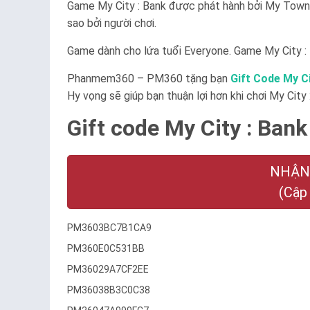
Game My City : Bank được phát hành bởi My Town 
sao bởi người chơi.
Game dành cho lứa tuổi
Everyone
. Game My City :
Phanmem360 – PM360 tặng bạn
Gift Code My Ci
Hy vọng sẽ giúp bạn thuận lợi hơn khi chơi My City 
Gift code My City : Bank
NHẬN
(Cập
PM3603BC7B1CA9
PM360E0C531BB
PM36029A7CF2EE
PM36038B3C0C38