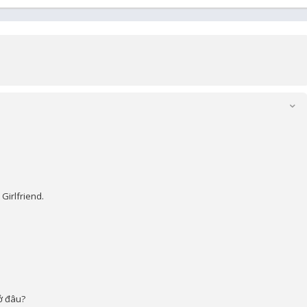
 Girlfriend.
 ở đâu?