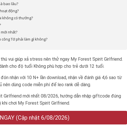
là bao lâu?
 hoạt động?
lại không có thưởng?
?
d mới nhất?
h công Tớ phải làm gì không?
hú vui giúp xả stress nên thử ngay My Forest Spirit Girlfriend.
 dành cho độ tuổi
Không phù hợp cho trẻ dưới 12 tuổi
.
i đón nhận với 10 N+ lần download, nhận về đánh giá 4,6 sao từ
hủ nên dùng code miễn phí để leo rank dễ dàng.
 Girlfriend mới nhất 08/2026, hướng dẫn nhập giftcode đúng
khi chơi My Forest Spirit Girlfriend.
GAY (Cập nhật 6/08/2026)