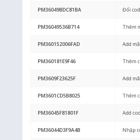
PM36049BDC81BA
Đổi co
PM36049536B714
Thêm m
PM360152006FAD
Add mã
PM360181E9F46
Thêm c
PM3609F23625F
Add mã
PM3601CD5B8025
Thêm c
PM36045F81801F
Add co
PM36044D3F9A4B
Nhập co