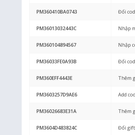
PM360410BA0743
Đổi co
PM36013032443C
Nhập m
PM360104894567
Nhập c
PM36033FE0A93B
Đổi co
PM360EFF4443E
Thêm gi
PM3603257D9AE6
Add co
PM36026683E31A
Thêm g
PM3604D483824C
Đổi gif