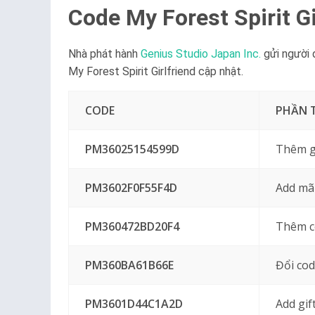
Code My Forest Spirit Gi
Nhà phát hành
Genius Studio Japan Inc.
gửi người
My Forest Spirit Girlfriend cập nhật.
CODE
PHẦN 
PM36025154599D
Thêm g
PM3602F0F55F4D
Add mã
PM360472BD20F4
Thêm c
PM360BA61B66E
Đổi co
PM3601D44C1A2D
Add gif