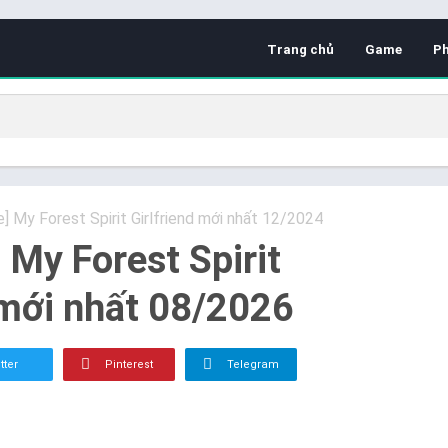
Trang chủ
Game
P
e] My Forest Spirit Girlfriend mới nhất 12/2024
] My Forest Spirit
 mới nhất 08/2026
tter
Pinterest
Telegram