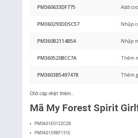
PM360633DF775
Add cod
PM360293DD5C57
Nhập c
PM360B2114B5A
Nhập m
PM360520BCC7A
Thêm m
PM3603B5497478
Thêm g
Chờ cập nhật thêm…
Mã My Forest Spirit Girl
PM3601E0122C2B
PM360159BF131E