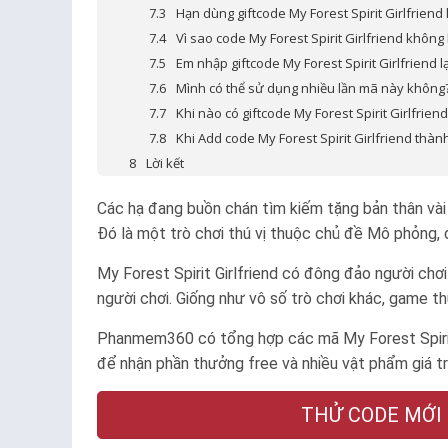
Hạn dùng giftcode My Forest Spirit Girlfriend 
Vì sao code My Forest Spirit Girlfriend không
Em nhập giftcode My Forest Spirit Girlfriend 
Mình có thể sử dụng nhiều lần mã này không
Khi nào có giftcode My Forest Spirit Girlfrien
Khi Add code My Forest Spirit Girlfriend thàn
Lời kết
Các hạ đang buồn chán tìm kiếm tặng bản thân vài t
Đó là một trò chơi thú vị thuộc chủ đề Mô phỏng,
My Forest Spirit Girlfriend có đông đảo người chơ
người chơi. Giống như vô số trò chơi khác, game t
Phanmem360 có tổng hợp các mã My Forest Spirit
để nhận phần thưởng free và nhiều vật phẩm giá trị 
THỬ CODE MỚI N