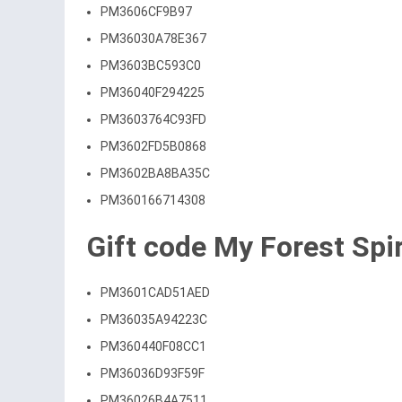
PM3606CF9B97
PM36030A78E367
PM3603BC593C0
PM36040F294225
PM3603764C93FD
PM3602FD5B0868
PM3602BA8BA35C
PM360166714308
Gift code My Forest Spir
PM3601CAD51AED
PM36035A94223C
PM360440F08CC1
PM36036D93F59F
PM36026B4A7511