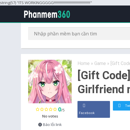
string(57) "ITS WORKINGGGGG!!!!!!!!!!!!!!!!!!!!!!!!!!!!!!!!!!!!!!!!!!"
Home
»
Game
»
[Gift Cod
[Gift Code
Girlfriend
Twi
0
/5
Facebook
No votes
Báo lỗi link