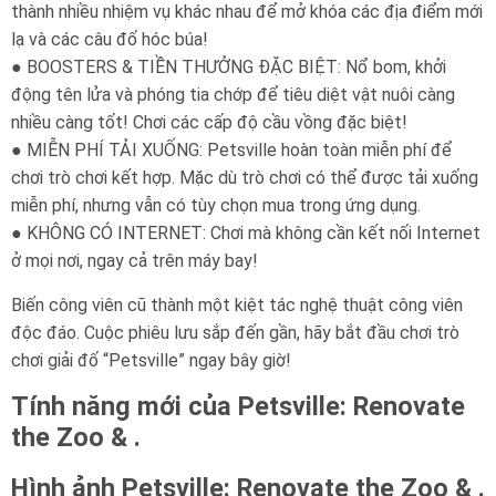
thành nhiều nhiệm vụ khác nhau để mở khóa các địa điểm mới
lạ và các câu đố hóc búa!
● BOOSTERS & TIỀN THƯỞNG ĐẶC BIỆT: Nổ bom, khởi
động tên lửa và phóng tia chớp để tiêu diệt vật nuôi càng
nhiều càng tốt! Chơi các cấp độ cầu vồng đặc biệt!
● MIỄN PHÍ TẢI XUỐNG: Petsville hoàn toàn miễn phí để
chơi trò chơi kết hợp. Mặc dù trò chơi có thể được tải xuống
miễn phí, nhưng vẫn có tùy chọn mua trong ứng dụng.
● KHÔNG CÓ INTERNET: Chơi mà không cần kết nối Internet
ở mọi nơi, ngay cả trên máy bay!
Biến công viên cũ thành một kiệt tác nghệ thuật công viên
độc đáo. Cuộc phiêu lưu sắp đến gần, hãy bắt đầu chơi trò
chơi giải đố “Petsville” ngay bây giờ!
Tính năng mới của Petsville: Renovate
the Zoo & .
Hình ảnh Petsville: Renovate the Zoo & .