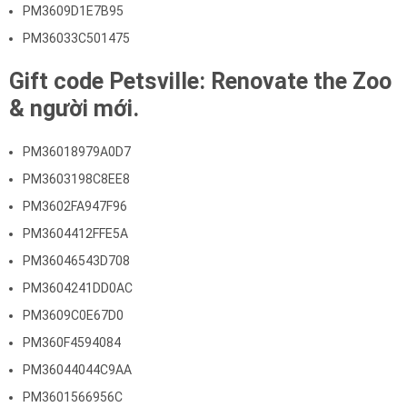
PM3609D1E7B95
PM36033C501475
Gift code Petsville: Renovate the Zoo
& người mới.
PM36018979A0D7
PM3603198C8EE8
PM3602FA947F96
PM3604412FFE5A
PM36046543D708
PM3604241DD0AC
PM3609C0E67D0
PM360F4594084
PM36044044C9AA
PM3601566956C