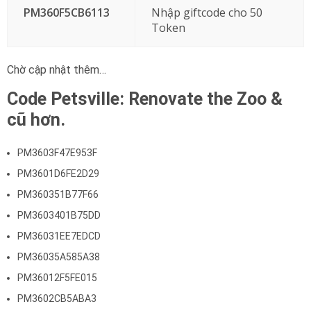
PM360F5CB6113
Nhập giftcode cho 50
Token
Chờ cập nhật thêm…
Code Petsville: Renovate the Zoo &
cũ hơn.
PM3603F47E953F
PM3601D6FE2D29
PM360351B77F66
PM3603401B75DD
PM36031EE7EDCD
PM36035A585A38
PM36012F5FE015
PM3602CB5ABA3