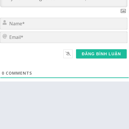
E
0
COMMENTS
BÀI VIẾT MỚI