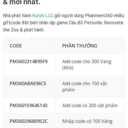
& mới nhất.
Nhà phát hành
Kurshi LLC
gửi người dùng Phanmem360 nhiều
giftcode đặt biệt nhân dịp game Câu đố Petsville: Renovate
the Zoo & phát hành.
CODE
PHẦN THƯỞNG
PM3602314B95F9
Add code cho 300 Vàng
(Mới)
PM360ABAE96C5
Add code cho 100 vật
phẩm
PM360159645143
Add code có 200 vật phẩm
PM36029680952C
Nhập code có 100 Vàng