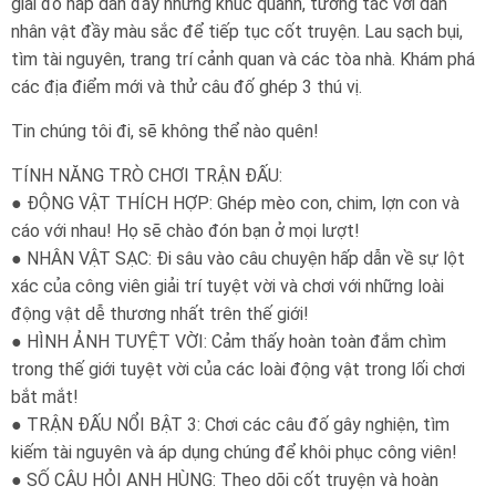
giải đố hấp dẫn đầy những khúc quanh, tương tác với dàn
nhân vật đầy màu sắc để tiếp tục cốt truyện. Lau sạch bụi,
tìm tài nguyên, trang trí cảnh quan và các tòa nhà. Khám phá
các địa điểm mới và thử câu đố ghép 3 thú vị.
Tin chúng tôi đi, sẽ không thể nào quên!
TÍNH NĂNG TRÒ CHƠI TRẬN ĐẤU:
● ĐỘNG VẬT THÍCH HỢP: Ghép mèo con, chim, lợn con và
cáo với nhau! Họ sẽ chào đón bạn ở mọi lượt!
● NHÂN VẬT SẠC: Đi sâu vào câu chuyện hấp dẫn về sự lột
xác của công viên giải trí tuyệt vời và chơi với những loài
động vật dễ thương nhất trên thế giới!
● HÌNH ẢNH TUYỆT VỜI: Cảm thấy hoàn toàn đắm chìm
trong thế giới tuyệt vời của các loài động vật trong lối chơi
bắt mắt!
● TRẬN ĐẤU NỔI BẬT 3: Chơi các câu đố gây nghiện, tìm
kiếm tài nguyên và áp dụng chúng để khôi phục công viên!
● SỐ CÂU HỎI ANH HÙNG: Theo dõi cốt truyện và hoàn