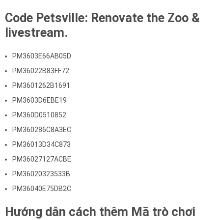
Code Petsville: Renovate the Zoo &
livestream.
PM3603E66AB05D
PM36022B83FF72
PM3601262B1691
PM3603D6EBE19
PM360D0510852
PM360286C8A3EC
PM36013D34C873
PM36027127ACBE
PM36020323533B
PM36040E75DB2C
Hướng dẫn cách thêm Mã trò chơi