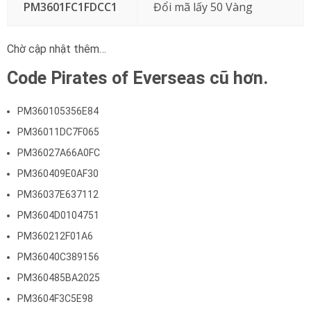
PM3601FC1FDCC1
Đổi mã lấy 50 Vàng
Chờ cập nhật thêm…
Code Pirates of Everseas cũ hơn.
PM360105356E84
PM36011DC7F065
PM36027A66A0FC
PM360409E0AF30
PM36037E637112
PM3604D0104751
PM360212F01A6
PM36040C389156
PM360485BA2025
PM3604F3C5E98