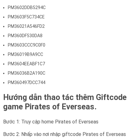
PM3602DDB5294C
PM3603F5C734CE
PM36021A546FD2
PM360DF530DA8
PM3603CCC9C0F0
PM36019B9A9CC
PM3604EEABF1C7
PM36036B2A190C
PM360497DCC744
Hướng dẫn thao tác thêm Giftcode
game Pirates of Everseas.
Bước 1: Truy cập home Pirates of Everseas
Bước 2: Nhấp vào nơi nhập giftcode Pirates of Everseas