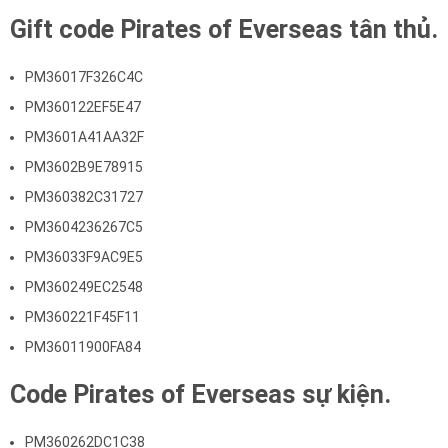
Gift code Pirates of Everseas tân thủ.
PM36017F326C4C
PM360122EF5E47
PM3601A41AA32F
PM3602B9E78915
PM360382C31727
PM3604236267C5
PM36033F9AC9E5
PM360249EC2548
PM360221F45F11
PM36011900FA84
Code Pirates of Everseas sự kiện.
PM360262DC1C38