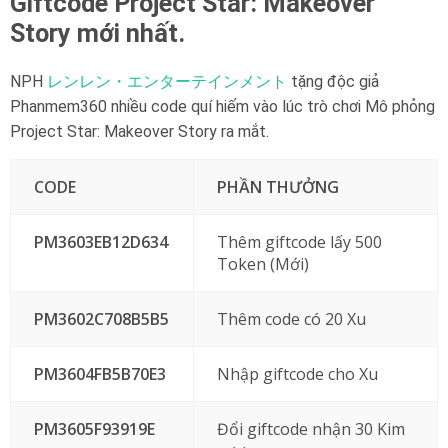
Giftcode Project Star: Makeover
Story mới nhất.
NPH
レンレン・エンターテインメント
tặng độc giả
Phanmem360 nhiều code quí hiếm vào lúc trò chơi Mô phỏng
Project Star: Makeover Story ra mắt.
CODE
PHẦN THƯỞNG
PM3603EB12D634
Thêm giftcode lấy 500
Token (Mới)
PM3602C708B5B5
Thêm code có 20 Xu
PM3604FB5B70E3
Nhập giftcode cho Xu
PM3605F93919E
Đổi giftcode nhận 30 Kim