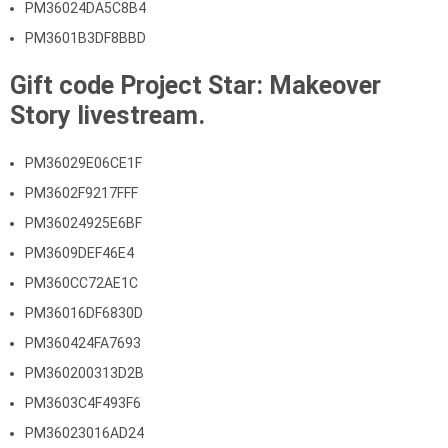
PM36024DA5C8B4
PM3601B3DF8BBD
Gift code Project Star: Makeover
Story livestream.
PM36029E06CE1F
PM3602F9217FFF
PM36024925E6BF
PM3609DEF46E4
PM360CC72AE1C
PM36016DF6830D
PM360424FA7693
PM360200313D2B
PM3603C4F493F6
PM36023016AD24