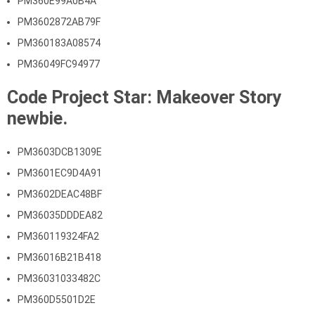
PM360E99A0B4A
PM3602872AB79F
PM360183A08574
PM36049FC94977
Code Project Star: Makeover Story
newbie.
PM3603DCB1309E
PM3601EC9D4A91
PM3602DEAC48BF
PM36035DDDEA82
PM360119324FA2
PM36016B21B418
PM36031033482C
PM360D5501D2E