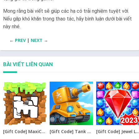
Mong rằng bài viết sẽ giúp các hạ có trải nghiệm tuyệt vời.
Nếu gặp khó khăn trong thao tác, hãy bình luận dưới bài viết
này nhé.
←
PREV
|
NEXT
→
BÀI VIẾT LIÊN QUAN
[Gift Code] MaxiCraft Adventure Time mới nhất 08/2026
[Gift Code] Tank Raid: Epic Tank War Games mới nhất 08/2026
[Gift Code] Jewel Legend – Xếp Kim Cương mới nh