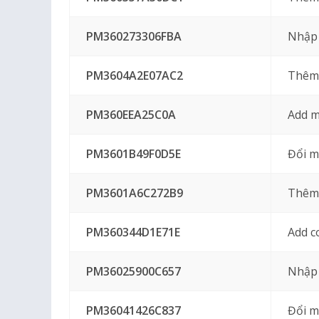
PM360273306FBA
Nhập 
PM3604A2E07AC2
Thêm 
PM360EEA25C0A
Add m
PM3601B49F0D5E
Đổi m
PM3601A6C272B9
Thêm 
PM360344D1E71E
Add c
PM36025900C657
Nhập 
PM36041426C837
Đổi m