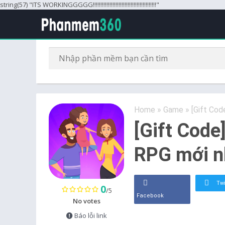
string(57) "ITS WORKINGGGGG!!!!!!!!!!!!!!!!!!!!!!!!!!!!!!!!!!!!!!!!!!"
Home
»
Game
»
[Gift Cod
[Gift Code
RPG mới n
Twi
0
/5
Facebook
No votes
Báo lỗi link