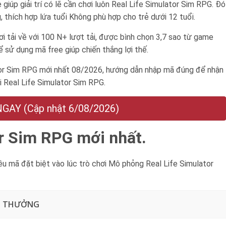
úp giải trí có lẽ cần chơi luôn Real Life Simulator Sim RPG. Đó
 thích hợp lứa tuổi
Không phù hợp cho trẻ dưới 12 tuổi
.
ơi tải về với 100 N+ lượt tải, được bình chọn 3,7 sao từ game
 sử dụng mã free giúp chiến thắng lợi thế.
or Sim RPG mới nhất 08/2026, hướng dẫn nhập mã đúng để nhận
i Real Life Simulator Sim RPG.
AY (Cập nhật 6/08/2026)
or Sim RPG mới nhất.
 mã đặt biệt vào lúc trò chơi Mô phỏng Real Life Simulator
N THƯỞNG