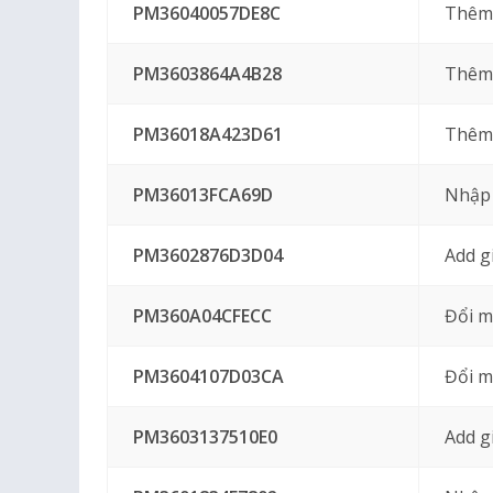
PM36040057DE8C
Thêm 
PM3603864A4B28
Thêm 
PM36018A423D61
Thêm
PM36013FCA69D
Nhập 
PM3602876D3D04
Add g
PM360A04CFECC
Đổi m
PM3604107D03CA
Đổi m
PM3603137510E0
Add g