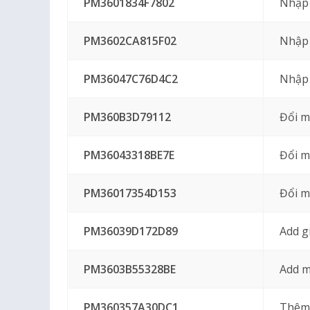
PM3601834F7802
Nhập 
PM3602CA815F02
Nhập 
PM36047C76D4C2
Nhập 
PM360B3D79112
Đổi m
PM36043318BE7E
Đổi m
PM36017354D153
Đổi m
PM36039D172D89
Add g
PM3603B55328BE
Add m
PM360357A30DC1
Thêm 