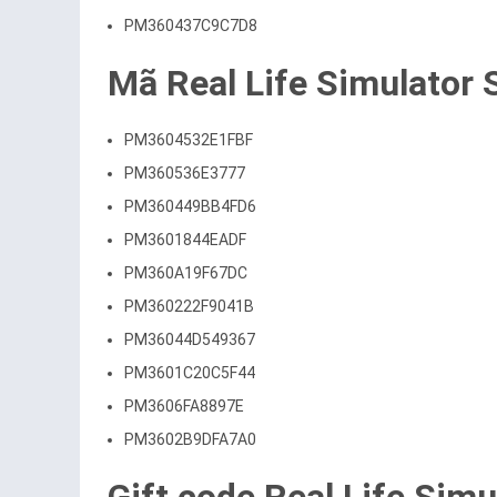
PM360437C9C7D8
Mã Real Life Simulator
PM3604532E1FBF
PM360536E3777
PM360449BB4FD6
PM3601844EADF
PM360A19F67DC
PM360222F9041B
PM36044D549367
PM3601C20C5F44
PM3606FA8897E
PM3602B9DFA7A0