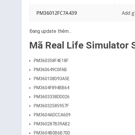
PM36012FC7A439
Add g
Đang update thêm…
Mã Real Life Simulator 
PM360358F4E18F
PM360649C0FAB
PM360108D93A5E
PM3604F894BB64
PM3603338DD026
PM36032585957F
PM3604ADCCA609
PM360287B39AB2
PM3604B0B6B70D