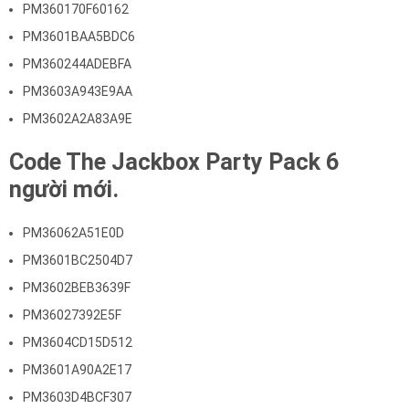
PM360170F60162
PM3601BAA5BDC6
PM360244ADEBFA
PM3603A943E9AA
PM3602A2A83A9E
Code The Jackbox Party Pack 6
người mới.
PM36062A51E0D
PM3601BC2504D7
PM3602BEB3639F
PM36027392E5F
PM3604CD15D512
PM3601A90A2E17
PM3603D4BCF307