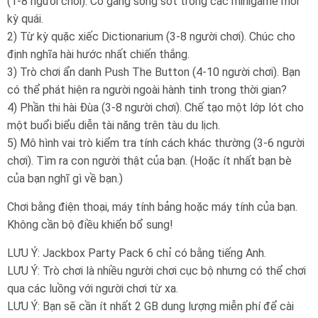
(1-8 người chơi). Cố gắng sống sót trong các minigame mới
kỳ quái.
2) Từ kỳ quặc xiếc Dictionarium (3-8 người chơi). Chúc cho
định nghĩa hài hước nhất chiến thắng.
3) Trò chơi ẩn danh Push The Button (4-10 người chơi). Bạn
có thể phát hiện ra người ngoài hành tinh trong thời gian?
4) Phần thi hài Đùa (3-8 người chơi). Chế tạo một lớp lót cho
một buổi biểu diễn tài năng trên tàu du lịch.
5) Mô hình vai trò kiểm tra tính cách khác thường (3-6 người
chơi). Tìm ra con người thật của bạn. (Hoặc ít nhất bạn bè
của bạn nghĩ gì về bạn.)
Chơi bằng điện thoại, máy tính bảng hoặc máy tính của bạn.
Không cần bộ điều khiển bổ sung!
LƯU Ý: Jackbox Party Pack 6 chỉ có bằng tiếng Anh.
LƯU Ý: Trò chơi là nhiều người chơi cục bộ nhưng có thể chơi
qua các luồng với người chơi từ xa.
LƯU Ý: Bạn sẽ cần ít nhất 2 GB dung lượng miễn phí để cài