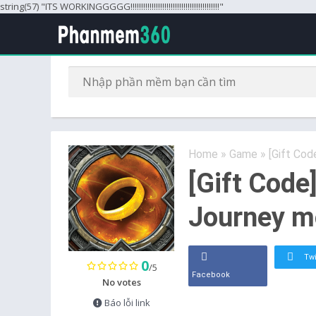
string(57) "ITS WORKINGGGGG!!!!!!!!!!!!!!!!!!!!!!!!!!!!!!!!!!!!!!!!!!"
Home
»
Game
»
[Gift Cod
[Gift Code
Journey m
Twi
0
/5
Facebook
No votes
Báo lỗi link