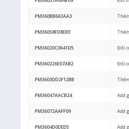
PM36037A494F09
Đổi 
PM360BB663AA3
Thêm
PM36058FD8DEE
Thêm
PM36020C0641D5
Đổi 
PM360226E07AB2
Đổi c
PM3603DD2F12BB
Thêm 
PM36047AACB24
Add g
PM36072AAFF09
Add g
PM3604D0DED5
Add g