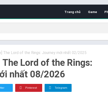
Trang chủ
Game
P
e] The Lord of the Rings: Journey mới nhất 02/2025
] The Lord of the Rings:
ới nhất 08/2026
tter
Pinterest
Telegram