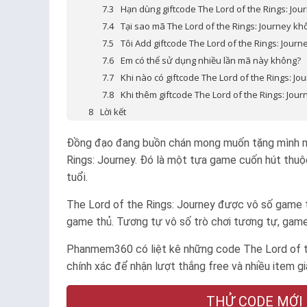
Hạn dùng giftcode The Lord of the Rings: Jou
Tại sao mã The Lord of the Rings: Journey k
Tôi Add giftcode The Lord of the Rings: Journ
Em có thể sử dụng nhiều lần mã này không?
Khi nào có giftcode The Lord of the Rings: Jo
Khi thêm giftcode The Lord of the Rings: Jou
Lời kết
Đồng đạo đang buồn chán mong muốn tặng mình một 
Rings: Journey. Đó là một tựa game cuốn hút thuộ
tuổi
.
The Lord of the Rings: Journey được vô số game t
game thủ. Tương tự vô số trò chơi tương tự, game
Phanmem360 có liệt kê những code The Lord of t
chính xác để nhận lượt thắng free và nhiều item gi
THỬ CODE MỚI N