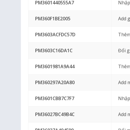
PM3601440555A7
Nhập
PM360F1BE2005
Add g
PM3603ACFDC57D
Thêm
PM3603C16DA1C
Đổi g
PM3601981A9A44
Thêm
PM360297A20A80
Add 
PM3601CBB7C7F7
Nhập
PM36027BC49B4C
Add 