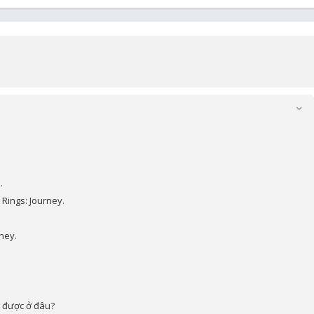
.
Rings: Journey.
ney.
g được ở đâu?