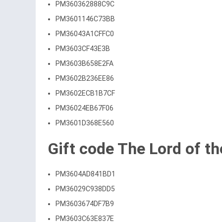
PM360362888C9C
PM3601146C73BB
PM36043A1CFFC0
PM3603CF43E3B
PM3603B658E2FA
PM3602B236EE86
PM3602ECB1B7CF
PM36024EB67F06
PM3601D368E560
Gift code The Lord of t
PM3604AD841BD1
PM36029C938DD5
PM3603674DF7B9
PM3603C63E837E