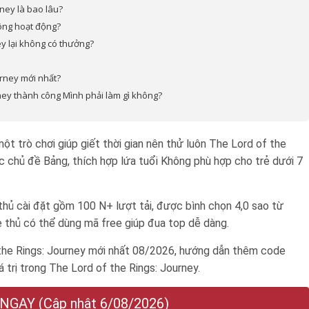
rney là bao lâu?
hông hoạt động?
ey lại không có thưởng?
urney mới nhất?
rney thành công Mình phải làm gì không?
trò chơi giúp giết thời gian nên thử luôn The Lord of the
c chủ đề Bảng, thích hợp lứa tuổi
Không phù hợp cho trẻ dưới 7
hủ cài đặt gồm 100 N+ lượt tải, được bình chọn 4,0 sao từ
 thủ có thể dùng mã free giúp đua top dễ dàng.
he Rings: Journey mới nhất 08/2026, hướng dẫn thêm code
á trị trong The Lord of the Rings: Journey.
GAY (Cập nhật 6/08/2026)