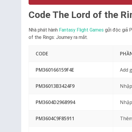
Code The Lord of the Ri
Nhà phát hành
Fantasy Flight Games
gửi độc giả 
of the Rings: Journey ra mắt.
CODE
PHẦ
PM360166159F4E
Add g
PM36013B3424F9
Nhập
PM3604D2968994
Nhập
PM3604C9F85911
Thêm 