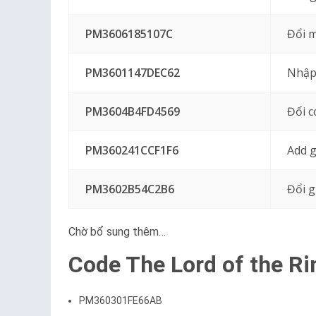
PM3606185107C
Đổi 
PM3601147DEC62
Nhập 
PM3604B4FD4569
Đổi c
PM360241CCF1F6
Add g
PM3602B54C2B6
Đổi g
Chờ bổ sung thêm…
Code The Lord of the Ri
PM360301FE66AB