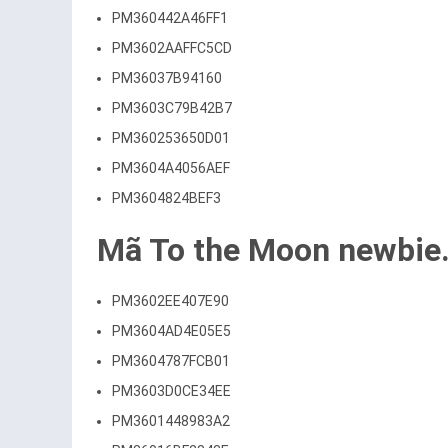
PM360442A46FF1
PM3602AAFFC5CD
PM36037B94160
PM3603C79B42B7
PM360253650D01
PM3604A4056AEF
PM3604824BEF3
Mã To the Moon newbie
PM3602EE407E90
PM3604AD4E05E5
PM3604787FCB01
PM3603D0CE34EE
PM3601448983A2