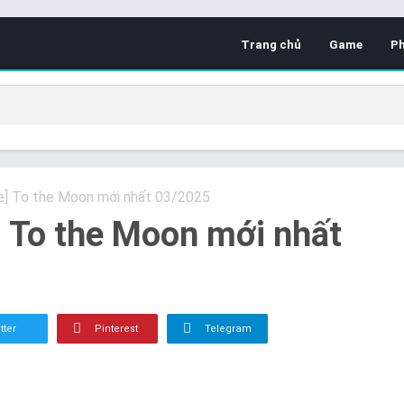
Trang chủ
Game
P
de] To the Moon mới nhất 03/2025
] To the Moon mới nhất
tter
Pinterest
Telegram