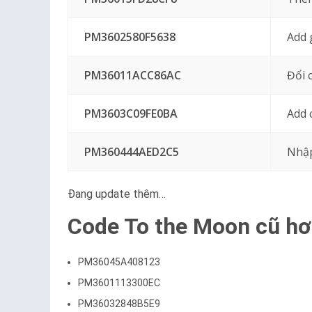
PM3602580F5638
Add 
PM36011ACC86AC
Đổi 
PM3603C09FE0BA
Add 
PM360444AED2C5
Nhập
Đang update thêm…
Code To the Moon cũ hơ
PM36045A408123
PM3601113300EC
PM36032848B5E9