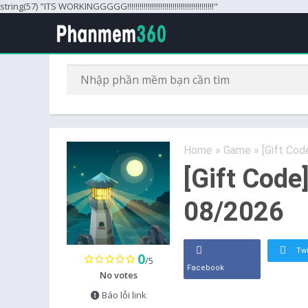
string(57) "ITS WORKINGGGGG!!!!!!!!!!!!!!!!!!!!!!!!!!!!!!!!!!!!!!!!!!"
Home
»
Game
»
[Gift Co
[Gift Code
08/2026
Twi
0
/5
Facebook
No votes
Báo lỗi link