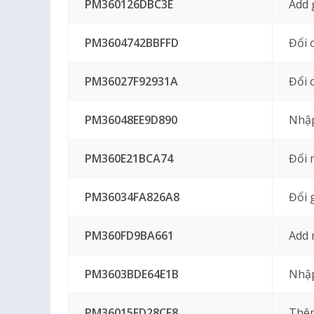
PM360126DBC3E
Add 
PM3604742BBFFD
Đổi 
PM36027F92931A
Đổi 
PM36048EE9D890
Nhập
PM360E21BCA74
Đổi 
PM36034FA826A8
Đổi 
PM360FD9BA661
Add 
PM3603BDE64E1B
Nhập
PM36015FD28CF8
Thêm