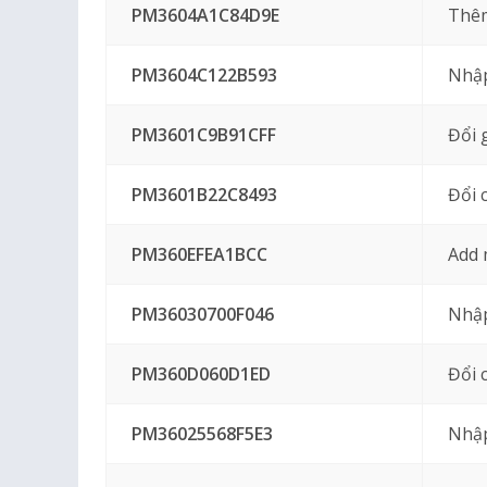
PM3604A1C84D9E
Thêm
PM3604C122B593
Nhập
PM3601C9B91CFF
Đổi 
PM3601B22C8493
Đổi 
PM360EFEA1BCC
Add 
PM36030700F046
Nhập
PM360D060D1ED
Đổi 
PM36025568F5E3
Nhập