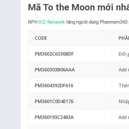
Mã To the Moon mới nhấ
NPH
X.D. Network
tặng người dùng Phanmem360 nh
CODE
PHẦ
PM3602C6336BDF
Đổi 
PM360303B06AAA
Add 
PM3604392DF616
Thêm
PM3601C0D4E176
Nhập
PM360193C2483A
Add 