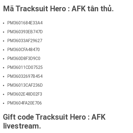
Mã Tracksuit Hero : AFK tân thủ.
PM3601684E33A4
PM360393EB747D
PM36033AF29627
PM360CFA48470
PM360D8F3D9C0
PM36011CD07525
PM36032697B454
PM36013CAF236D
PM3602E48D02F3
PM3604FA20E706
Gift code Tracksuit Hero : AFK
livestream.