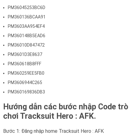
PM36045253BC6D
PM360136BCAA91
PM3603AA954EF4
PM360148B5EAD6
PM36010D847472
PM3601D3E8637
PM360618B8FFF
PM360259EE5FB0
PM3606944C265
PM360169836DB3
Hướng dẫn các bước nhập Code trò
chơi Tracksuit Hero : AFK.
Bước 1: Đăng nhập home Tracksuit Hero : AFK