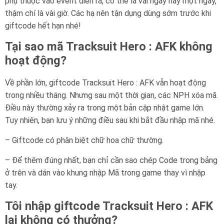
phụ thuộc vào event diễn ra, có thể là vài ngày hay một ngày,
thậm chí là vài giờ. Các hạ nên tận dụng dùng sớm trước khi
giftcode hết hạn nhé!
Tại sao mã Tracksuit Hero : AFK không
hoạt động?
Về phần lớn, giftcode Tracksuit Hero : AFK vẫn hoạt động
trong nhiều tháng. Nhưng sau một thời gian, các NPH xóa mã.
Điều này thường xảy ra trong một bản cập nhật game lớn.
Tuy nhiên, bạn lưu ý những điều sau khi bắt đầu nhập mã nhé.
– Giftcode có phân biệt chữ hoa chữ thường.
– Để thêm đúng nhất, bạn chỉ cần sao chép Code trong bảng
ở trên và dán vào khung nhập Mã trong game thay vì nhập
tay.
Tôi nhập giftcode Tracksuit Hero : AFK
lại không có thưởng?