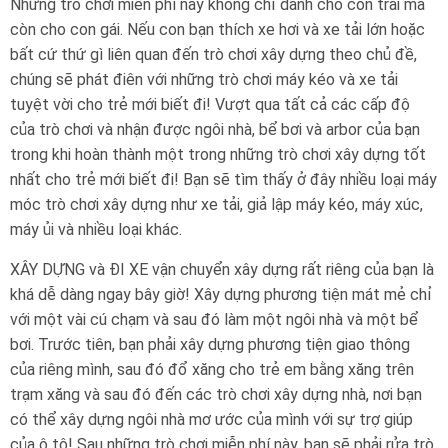
Những trò chơi miễn phí này không chỉ dành cho con trai mà
còn cho con gái. Nếu con bạn thích xe hơi và xe tải lớn hoặc
bất cứ thứ gì liên quan đến trò chơi xây dựng theo chủ đề,
chúng sẽ phát điên với những trò chơi máy kéo và xe tải
tuyệt vời cho trẻ mới biết đi! Vượt qua tất cả các cấp độ
của trò chơi và nhận được ngôi nhà, bể bơi và arbor của bạn
trong khi hoàn thành một trong những trò chơi xây dựng tốt
nhất cho trẻ mới biết đi! Bạn sẽ tìm thấy ở đây nhiều loại máy
móc trò chơi xây dựng như xe tải, giả lập máy kéo, máy xúc,
máy ủi và nhiều loại khác.
XÂY DỰNG và ĐI XE vận chuyển xây dựng rất riêng của bạn là
khá dễ dàng ngay bây giờ! Xây dựng phương tiện mát mẻ chỉ
với một vài cú chạm và sau đó làm một ngôi nhà và một bể
bơi. Trước tiên, bạn phải xây dựng phương tiện giao thông
của riêng mình, sau đó đổ xăng cho trẻ em bằng xăng trên
trạm xăng và sau đó đến các trò chơi xây dựng nhà, nơi bạn
có thể xây dựng ngôi nhà mơ ước của mình với sự trợ giúp
của ô tô! Sau những trò chơi miễn phí này, bạn sẽ phải rửa trò