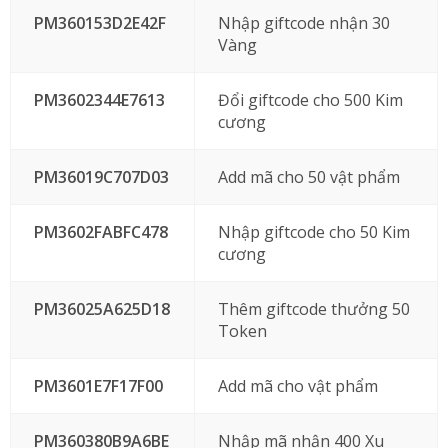
PM360153D2E42F
Nhập giftcode nhận 30
Vàng
PM3602344E7613
Đổi giftcode cho 500 Kim
cương
PM36019C707D03
Add mã cho 50 vật phẩm
PM3602FABFC478
Nhập giftcode cho 50 Kim
cương
PM36025A625D18
Thêm giftcode thưởng 50
Token
PM3601E7F17F00
Add mã cho vật phẩm
PM360380B9A6BE
Nhập mã nhận 400 Xu