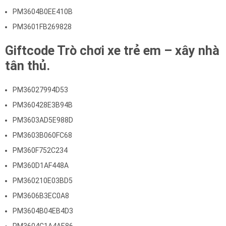
PM3604B0EE410B
PM3601FB269828
Giftcode Trò chơi xe trẻ em – xây nhà
tân thủ.
PM36027994D53
PM360428E3B94B
PM3603AD5E988D
PM3603B060FC68
PM360F752C234
PM360D1AF448A
PM360210E03BD5
PM3606B3EC0A8
PM3604B04EB4D3