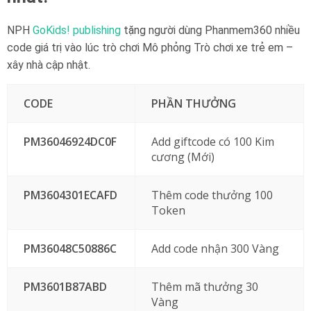
NPH
GoKids! publishing
tặng người dùng Phanmem360 nhiều
code giá trị vào lúc trò chơi Mô phỏng Trò chơi xe trẻ em –
xây nhà cập nhật.
CODE
PHẦN THƯỞNG
PM36046924DC0F
Add giftcode có 100 Kim
cương (Mới)
PM3604301ECAFD
Thêm code thưởng 100
Token
PM36048C50886C
Add code nhận 300 Vàng
PM3601B87ABD
Thêm mã thưởng 30
Vàng