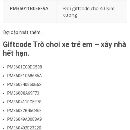
PM36011B0E8F9A
Đổi giftcode cho 40 Kim
cương
Đợi cập nhật thêm…
Giftcode Trò chơi xe trẻ em – xây nhà
hết hạn.
PM3601EC9DC598
PM36031C68685A
PM360340860B62
PM360C8A69F73
PM3604110C5E78
PM36032B45C46F
PM36049A3088A9
PM360402E23220