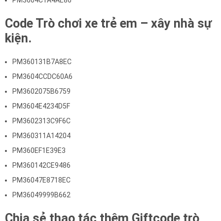
PM3604C1A4AE86
Code Trò chơi xe trẻ em – xây nhà sự
kiện.
PM360131B7A8EC
PM3604CCDC60A6
PM3602075B6759
PM3604E4234D5F
PM3602313C9F6C
PM360311A14204
PM360EF1E39E3
PM360142CE9486
PM36047E8718EC
PM36049999B662
Chia sẻ thao tác thêm Giftcode trò