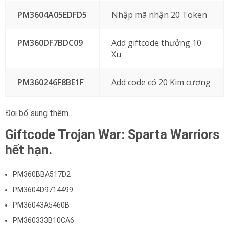
PM3604A05EDFD5
Nhập mã nhận 20 Token
PM360DF7BDC09
Add giftcode thưởng 10
Xu
PM360246F8BE1F
Add code có 20 Kim cương
Đợi bổ sung thêm…
Giftcode Trojan War: Sparta Warriors
hết hạn.
PM360BBA517D2
PM3604D9714499
PM36043A5460B
PM360333B10CA6