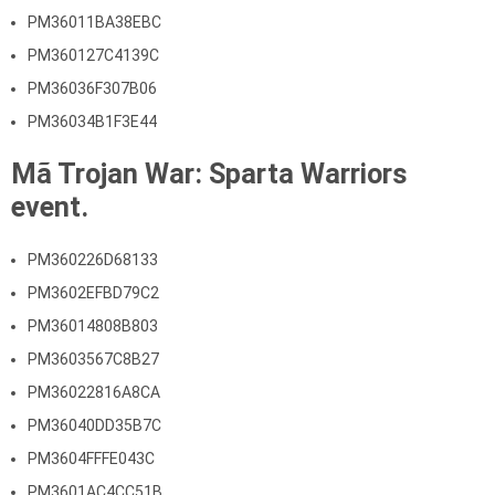
PM36011BA38EBC
PM360127C4139C
PM36036F307B06
PM36034B1F3E44
Mã Trojan War: Sparta Warriors
event.
PM360226D68133
PM3602EFBD79C2
PM36014808B803
PM3603567C8B27
PM36022816A8CA
PM36040DD35B7C
PM3604FFFE043C
PM3601AC4CC51B