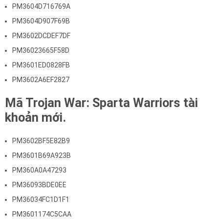
PM3604D716769A
PM3604D907F69B
PM3602DCDEF7DF
PM36023665F58D
PM3601ED0828FB
PM3602A6EF2827
Mã Trojan War: Sparta Warriors tài
khoản mới.
PM3602BF5E82B9
PM3601B69A923B
PM360A0A47293
PM36093BDE0EE
PM36034FC1D1F1
PM3601174C5CAA