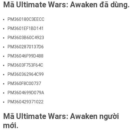
Mã Ultimate Wars: Awaken đã dùng.
PM360180C3EECC
PM3601EF1BD141
PM3603B60C4923
PM3602870137D6
PM36046F99D488
PM3603F753F64C
PM360362964C99
PM360F8C00737
PM3604699D079A
PM360429371022
Mã Ultimate Wars: Awaken người
mới.