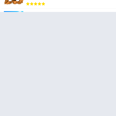
[Gift Code] Tank Raid: Epic Tank War Games mới
nhất 08/2026
May 10, 2025
[Gift Code] Jewel Legend – Xếp Kim Cương mới nhất
08/2026
May 10, 2025
[Gift Code] Sort Sand Puzzle mới nhất 08/2026
May 10, 2025
[Gift Code] Fill Balls up mới nhất 08/2026
May 10, 2025
[Gift Code] Reigns: Her Majesty mới nhất 08/2026