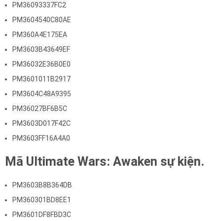
PM36093337FC2
PM3604540C80AE
PM360A4E175EA
PM3603B43649EF
PM36032E36B0E0
PM3601011B2917
PM3604C48A9395
PM36027BF6B5C
PM3603D017F42C
PM3603FF16A4A0
Mã Ultimate Wars: Awaken sự kiện.
PM3603B8B364DB
PM360301BD8EE1
PM3601DF8FBD3C