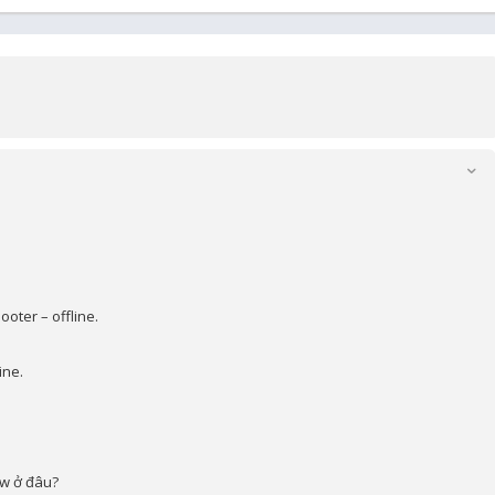
oter – offline.
ine.
ew ở đâu?