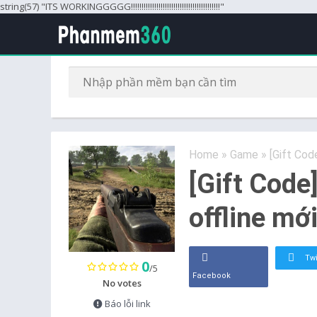
string(57) "ITS WORKINGGGGG!!!!!!!!!!!!!!!!!!!!!!!!!!!!!!!!!!!!!!!!!!"
Home
»
Game
»
[Gift Cod
[Gift Code
offline mớ
Twi
0
/5
Facebook
No votes
Báo lỗi link