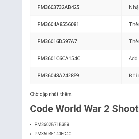
PM3603732AB425
Nhậ
PM3604A8556081
Thêm
PM36016D597A7
Thê
PM3601C6CA154C
Add
PM36048A2428E9
Đổi
Chờ cập nhật thêm…
Code World War 2 Shoote
PM3602B71B3E8
PM3604E140FC4C