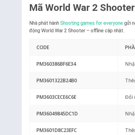
Mã World War 2 Shooter 
Nhà phát hành
Shooting games for everyone
gửi n
động World War 2 Shooter – offline cập nhật.
CODE
PH
PM360386BF6E34
Nhập
PM3601322B24B0
Thêm
PM3603CECE6C6E
Đổi
PM36049845DC1D
Nhậ
PM3601D8C23EFC
Thê