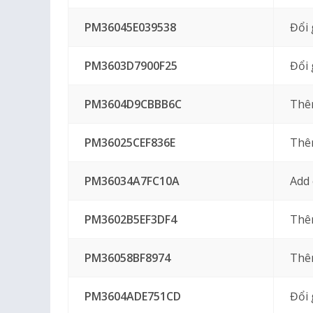
PM36045E039538
Đổi 
PM3603D7900F25
Đổi 
PM3604D9CBBB6C
Thê
PM36025CEF836E
Thê
PM36034A7FC10A
Add
PM3602B5EF3DF4
Thê
PM36058BF8974
Thêm
PM3604ADE751CD
Đổi 