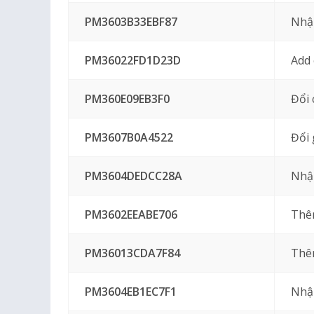
PM3603B33EBF87
Nhậ
PM36022FD1D23D
Add 
PM360E09EB3F0
Đổi 
PM3607B0A4522
Đổi 
PM3604DEDCC28A
Nhậ
PM3602EEABE706
Thêm
PM36013CDA7F84
Thê
PM3604EB1EC7F1
Nhập