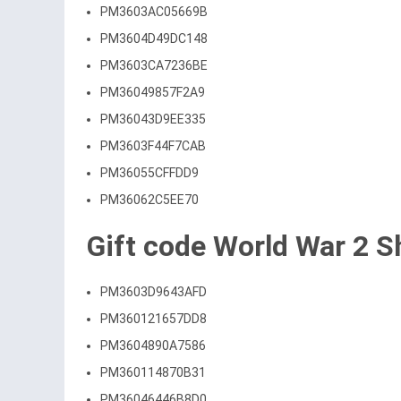
PM3603AC05669B
PM3604D49DC148
PM3603CA7236BE
PM36049857F2A9
PM36043D9EE335
PM3603F44F7CAB
PM36055CFFDD9
PM36062C5EE70
Gift code World War 2 Sh
PM3603D9643AFD
PM360121657DD8
PM3604890A7586
PM360114870B31
PM36046446B8D0