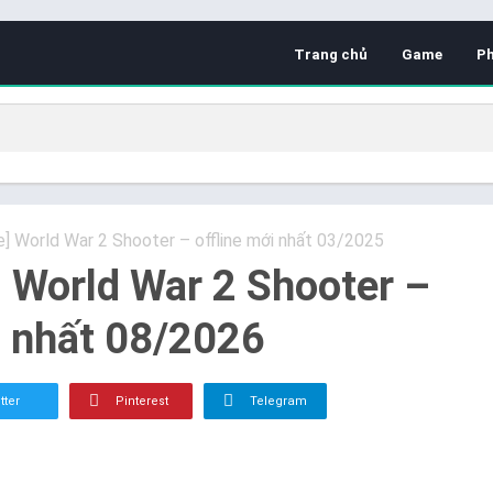
Trang chủ
Game
P
e] World War 2 Shooter – offline mới nhất 03/2025
] World War 2 Shooter –
i nhất 08/2026
tter
Pinterest
Telegram