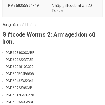
PM360255964F49
Nhập giftcode nhận 20
Token
Đang cập nhật thêm…
Giftcode Worms 2: Armageddon cũ
hơn.
PM360380C0CABF
PM3603222DFA5B
PM36024810B300
PM3602B04B6808
PM360482D32341
PM360723B8CAB
PM36012DA8D575
PM360263CC39DE