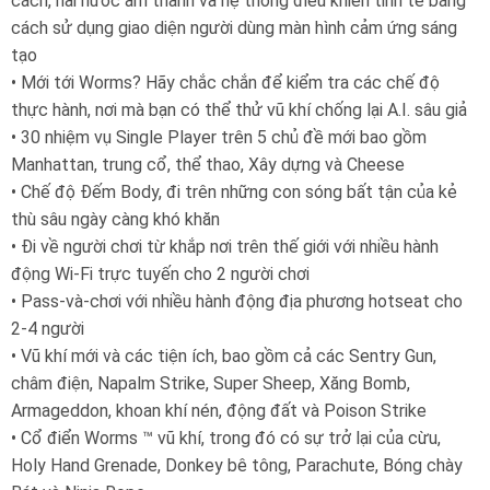
cách, hài hước âm thanh và hệ thống điều khiển tinh tế bằng
cách sử dụng giao diện người dùng màn hình cảm ứng sáng
tạo
• Mới tới Worms? Hãy chắc chắn để kiểm tra các chế độ
thực hành, nơi mà bạn có thể thử vũ khí chống lại A.I. sâu giả
• 30 nhiệm vụ Single Player trên 5 chủ đề mới bao gồm
Manhattan, trung cổ, thể thao, Xây dựng và Cheese
• Chế độ Đếm Body, đi trên những con sóng bất tận của kẻ
thù sâu ngày càng khó khăn
• Đi về người chơi từ khắp nơi trên thế giới với nhiều hành
động Wi-Fi trực tuyến cho 2 người chơi
• Pass-và-chơi với nhiều hành động địa phương hotseat cho
2-4 người
• Vũ khí mới và các tiện ích, bao gồm cả các Sentry Gun,
châm điện, Napalm Strike, Super Sheep, Xăng Bomb,
Armageddon, khoan khí nén, động đất và Poison Strike
• Cổ điển Worms ™ vũ khí, trong đó có sự trở lại của cừu,
Holy Hand Grenade, Donkey bê tông, Parachute, Bóng chày