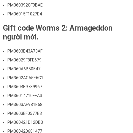
PM360392CF9BAE
PM36015F1027E4
Gift code Worms 2: Armageddon
người mới.
PM3603E43A73AF
PM36029F8FE679
PM360A6B50547
PM3602ACA5E6C1
PM3604E9789967
PM36014710FEA3
PM3603AE981E68
PM3603EF0577E3
PM360421D12DB3
PM360420681477