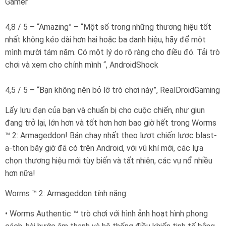
Gamer
4,8 / 5 – “Amazing” – “Một số trong những thương hiệu tốt
nhất không kéo dài hơn hai hoặc ba danh hiệu, hãy để một
mình mười tám năm. Có một lý do rõ ràng cho điều đó. Tải trò
chơi và xem cho chính mình “, AndroidShock
4,5 / 5 – “Bạn không nên bỏ lỡ trò chơi này”, RealDroidGaming
Lấy lựu đạn của bạn và chuẩn bị cho cuộc chiến, như giun
đang trở lại, lớn hơn và tốt hơn hơn bao giờ hết trong Worms
™ 2: Armageddon! Bán chạy nhất theo lượt chiến lược blast-
a-thon bây giờ đã có trên Android, với vũ khí mới, các lựa
chọn thương hiệu mới tùy biến và tất nhiên, các vụ nổ nhiều
hơn nữa!
Worms ™ 2: Armageddon tính năng:
• Worms Authentic ™ trò chơi với hình ảnh hoạt hình phong