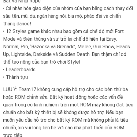
Bát và Ninja Rope
• Cá nhân hóa giao diện của nhóm của bạn bằng cách thay đổi
sâu tên, mũ, da, ngân hàng nói, bia mộ, pháo đài và chiến
thắng dance!
• 12 Styles game khác nhau bao gồm cả chế độ mới Fort
Mode và Điên thùng và sự trở lại chế độ hiện tại Easy,
Normal, Pro, ‘Bazooka và Grenade’, Melee, Gun Show, Heads
Up, Lightside, Darkside và Sudden Death. Bạn thậm chí có
thể tạo riêng của bạn trò chơi Style!
• Leaderboards
• Thành tựu
LƯU Ý: Team17 không cung cấp hỗ trợ cho các bên thứ ba
hoặc ROM chỉnh sửa. Bất kỳ hoạt động hoặc các vấn đề
quan trọng có kinh nghiệm trên một ROM máy không đạt tiêu
chuẩn cho bất kỳ thiết bị sẽ không được hỗ trợ. Nếu bạn
muốn yêu cầu hỗ trợ cho bất kỳ ROM mà không phải là tiêu
chuẩn, xin vui lòng liên hệ với các nhà phát triển của ROM
trực tiếp.