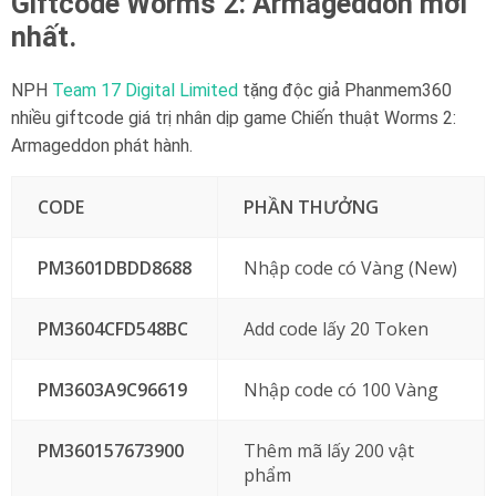
Giftcode Worms 2: Armageddon mới
nhất.
NPH
Team 17 Digital Limited
tặng độc giả Phanmem360
nhiều giftcode giá trị nhân dịp game Chiến thuật Worms 2:
Armageddon phát hành.
CODE
PHẦN THƯỞNG
PM3601DBDD8688
Nhập code có Vàng (New)
PM3604CFD548BC
Add code lấy 20 Token
PM3603A9C96619
Nhập code có 100 Vàng
PM360157673900
Thêm mã lấy 200 vật
phẩm