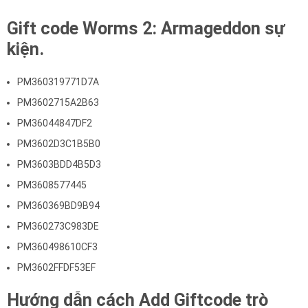
Gift code Worms 2: Armageddon sự
kiện.
PM360319771D7A
PM3602715A2B63
PM36044847DF2
PM3602D3C1B5B0
PM3603BDD4B5D3
PM3608577445
PM360369BD9B94
PM360273C983DE
PM360498610CF3
PM3602FFDF53EF
Hướng dẫn cách Add Giftcode trò