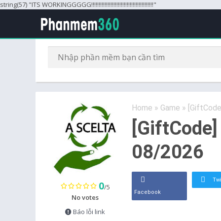
string(57) "ITS WORKINGGGGG!!!!!!!!!!!!!!!!!!!!!!!!!!!!!!!!!!!!!!!!!!"
Home
»
Game
»
[GiftCode
[GiftCode]
08/2026
Twi
0
/5
Facebook
No votes
Báo lỗi link