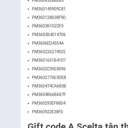
PM3608328BEB3
PM360149909C81
PM360128B38F9D
PM3603B1D22F3
PM3603B4014706
PM3606ED4554A
PM360226274925
PM3601651B41D1
PM3602C90E8096
PM360277AE3DEB
PM360474CA683B
PM3604B66B687F
PM360293EF88D4
PM360922E38F5
Gift code A Scelta tân t