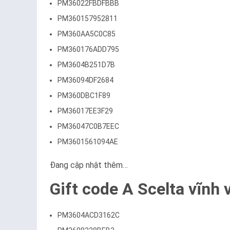
PM36022FBDFBBB
PM360157952811
PM360AA5C0C85
PM360176ADD795
PM3604B251D7B
PM36094DF2684
PM360DBC1F89
PM36017EE3F29
PM36047C0B7EEC
PM3601561094AE
Đang cập nhật thêm…
Gift code A Scelta vĩnh 
PM3604ACD3162C