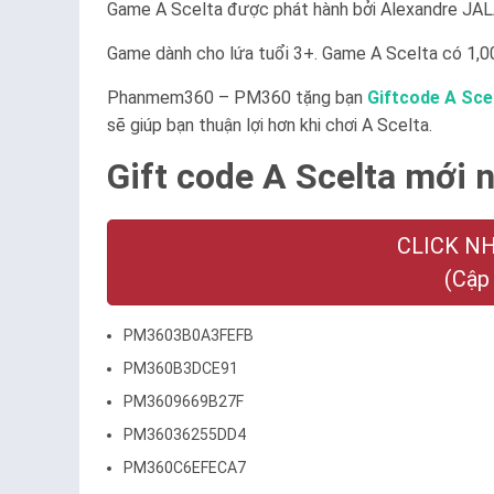
Game A Scelta được phát hành bởi Alexandre JALA
Game dành cho lứa tuổi 3+. Game A Scelta có 1,00
Phanmem360 – PM360 tặng bạn
Giftcode A Sce
sẽ giúp bạn thuận lợi hơn khi chơi A Scelta.
Gift code A Scelta mới n
CLICK N
(Cập
PM3603B0A3FEFB
PM360B3DCE91
PM3609669B27F
PM36036255DD4
PM360C6EFECA7