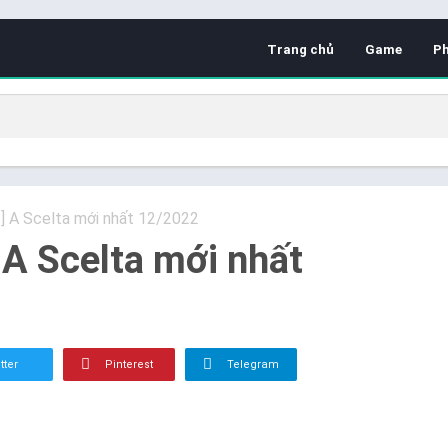
Trang chủ
Game
P
] A Scelta mới nhất 12/2022
 A Scelta mới nhất
tter
Pinterest
Telegram