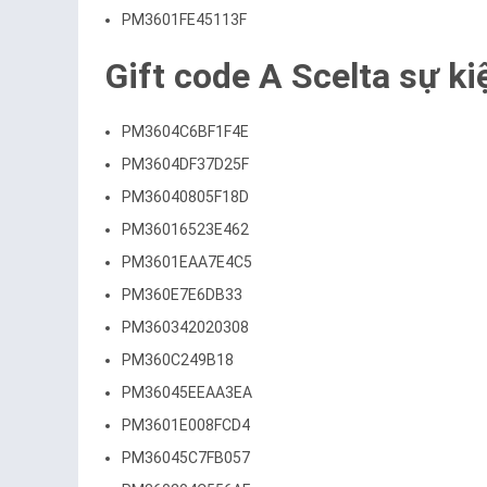
PM3601FE45113F
Gift code A Scelta sự ki
PM3604C6BF1F4E
PM3604DF37D25F
PM36040805F18D
PM36016523E462
PM3601EAA7E4C5
PM360E7E6DB33
PM360342020308
PM360C249B18
PM36045EEAA3EA
PM3601E008FCD4
PM36045C7FB057