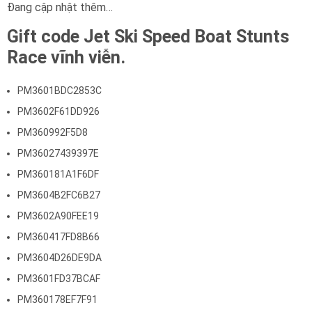
Đang cập nhật thêm…
Gift code Jet Ski Speed Boat Stunts
Race vĩnh viễn.
PM3601BDC2853C
PM3602F61DD926
PM360992F5D8
PM36027439397E
PM360181A1F6DF
PM3604B2FC6B27
PM3602A90FEE19
PM360417FD8B66
PM3604D26DE9DA
PM3601FD37BCAF
PM360178EF7F91