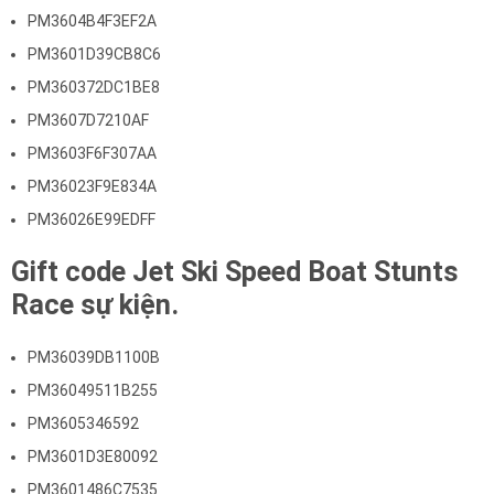
PM3604B4F3EF2A
PM3601D39CB8C6
PM360372DC1BE8
PM3607D7210AF
PM3603F6F307AA
PM36023F9E834A
PM36026E99EDFF
Gift code Jet Ski Speed Boat Stunts
Race sự kiện.
PM36039DB1100B
PM36049511B255
PM3605346592
PM3601D3E80092
PM3601486C7535