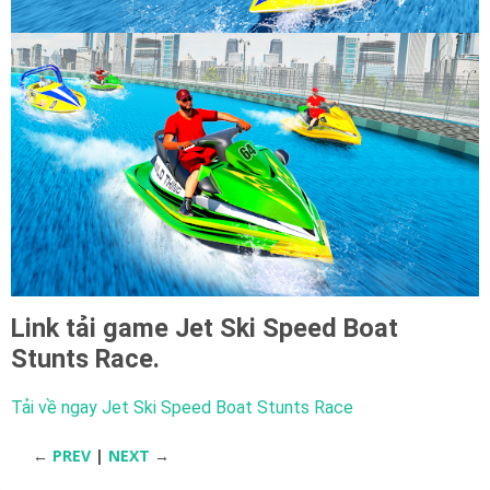
Link tải game
Jet Ski Speed Boat
Stunts Race.
Tải về ngay Jet Ski Speed Boat Stunts Race
←
PREV
|
NEXT
→