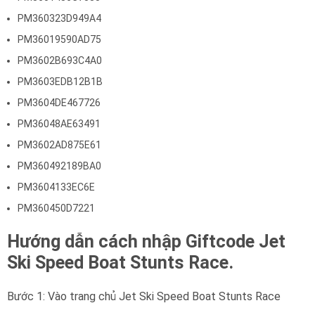
PM360323D949A4
PM36019590AD75
PM3602B693C4A0
PM3603EDB12B1B
PM3604DE467726
PM36048AE63491
PM3602AD875E61
PM360492189BA0
PM3604133EC6E
PM360450D7221
Hướng dẫn cách nhập Giftcode Jet
Ski Speed Boat Stunts Race.
Bước 1: Vào trang chủ Jet Ski Speed Boat Stunts Race