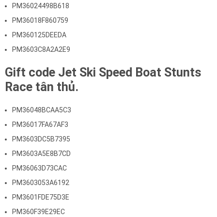
PM36024498B618
PM36018F860759
PM360125DEEDA
PM3603C8A2A2E9
Gift code Jet Ski Speed Boat Stunts
Race tân thủ.
PM36048BCAA5C3
PM36017FA67AF3
PM3603DC5B7395
PM3603A5E8B7CD
PM36063D73CAC
PM3603053A6192
PM3601FDE75D3E
PM360F39E29EC