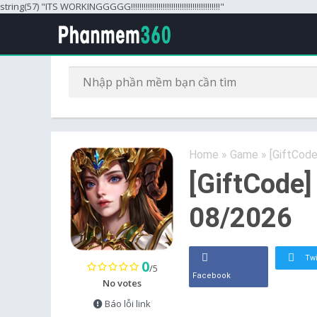
string(57) "ITS WORKINGGGGG!!!!!!!!!!!!!!!!!!!!!!!!!!!!!!!!!!!!!!!!!!"
Home
»
Game
»
[GiftCod
[GiftCode]
08/2026
Twi
0
/5
Facebook
No votes
Báo lỗi link