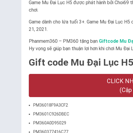
Game Mu Đại Lục H5 được phát hành bởi Choi69 th
chơi.
Game dành cho lứa tuổi 3+. Game Mu Đại Lục H5 c
21, 2021.
Phanmem360 – PM360 tặng bạn
Giftcode Mu Đạ
Hy vọng sẽ giúp bạn thuận lợi hơn khi chơi Mu Đại 
Gift code Mu Đại Lục H5
CLICK N
(Cập
PM36018F9A3CF2
PM3601C926DBEC
PM360A0D95029
PM360377416C77