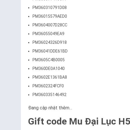
PM360310791D08
PM36015579AED0
PM3604007D28CC
PM36055049EA9
PM36024326D918
PM36041DDE61BD
PM3605C4B0005
PM360DE0A1040
PM3602E1361BA8
PM3602324FCF0
PM360335146492
Đang cập nhật thêm…
Gift code Mu Đại Lục H5