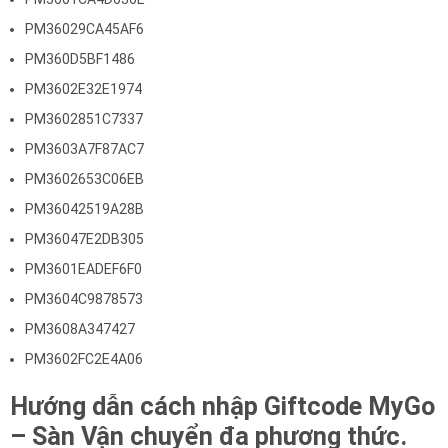
PM36029CA45AF6
PM360D5BF1486
PM3602E32E1974
PM3602851C7337
PM3603A7F87AC7
PM3602653C06EB
PM36042519A28B
PM36047E2DB305
PM3601EADEF6F0
PM3604C9878573
PM3608A347427
PM3602FC2E4A06
Hướng dẫn cách nhập Giftcode MyGo
– Sàn Vận chuyển đa phương thức.