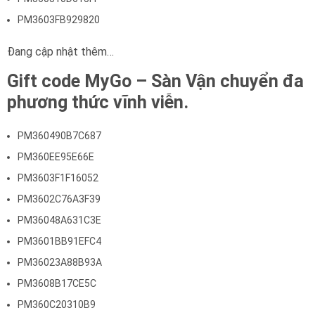
PM3603FB929820
Đang cập nhật thêm…
Gift code MyGo – Sàn Vận chuyển đa
phương thức vĩnh viễn.
PM360490B7C687
PM360EE95E66E
PM3603F1F16052
PM3602C76A3F39
PM36048A631C3E
PM3601BB91EFC4
PM36023A88B93A
PM3608B17CE5C
PM360C20310B9