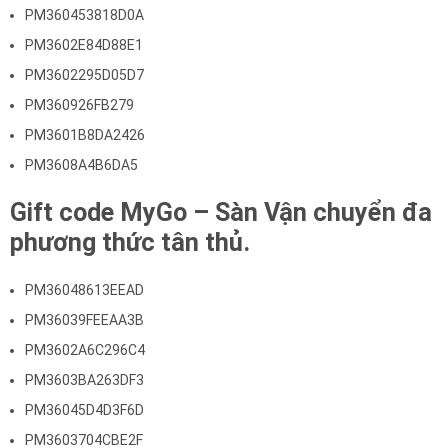
PM360453818D0A
PM3602E84D88E1
PM3602295D05D7
PM360926FB279
PM3601B8DA2426
PM3608A4B6DA5
Gift code MyGo – Sàn Vận chuyển đa
phương thức tân thủ.
PM36048613EEAD
PM36039FEEAA3B
PM3602A6C296C4
PM3603BA263DF3
PM36045D4D3F6D
PM3603704CBE2F