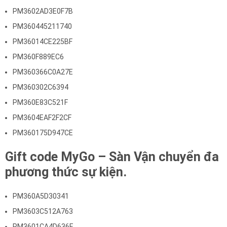
PM3602AD3E0F7B
PM360445211740
PM36014CE225BF
PM360F889EC6
PM360366C0A27E
PM360302C6394
PM360E83C521F
PM3604EAF2F2CF
PM360175D947CE
Gift code MyGo – Sàn Vận chuyển đa
phương thức sự kiện.
PM360A5D30341
PM3603C512A763
PM3601CA4D636E