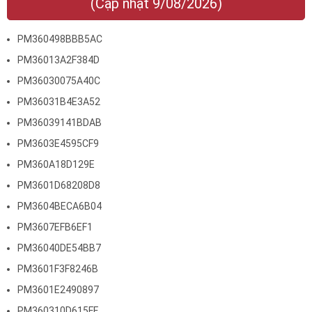
(Cập nhật 9/08/2026)
PM360498BBB5AC
PM36013A2F384D
PM36030075A40C
PM36031B4E3A52
PM36039141BDAB
PM3603E4595CF9
PM360A18D129E
PM3601D68208D8
PM3604BECA6B04
PM3607EFB6EF1
PM36040DE54BB7
PM3601F3F8246B
PM3601E2490897
PM360310D615FF