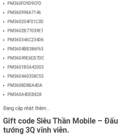
PM360FD9D9CFD
PM360998A7146
PM360204F01C3D
PM3602B77039E1
PM360346C234D6
PM3604BB386F63
PM36049E6EB7DC
PM3601B5A42003
PM3604A0358C55
PM3608D8BA4DA
PM360A4DEB828
Đang cập nhật thêm…
Gift code
Siêu Thần Mobile – Đấu
tướng 3Q
vĩnh viễn.