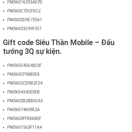
PM36016293A07D
PM360C7DCFDC2
PM3602D9E72561
PM36033C99F251
Gift code
Siêu Thần Mobile – Đấu
tướng 3Q
sự kiện.
PM36024564823F
PM360CF9885E8
PM3602CD9B2F24
PM360434205EB
PM3602B2BB5C65
PM36074609E2A
PM3603FF0068DF
PM3601563F11A4