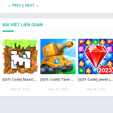
←
PREV
|
NEXT
→
BÀI VIẾT LIÊN QUAN
[Gift Code] MaxiCraft Adventure Time mới nhất 08/2026
[Gift Code] Tank Raid: Epic Tank War Games mới nhất 08/2026
[Gift Code] Jewel Legend – Xếp Kim Cương mới nh
May 10, 2025
May 10, 2025
May 10, 2025