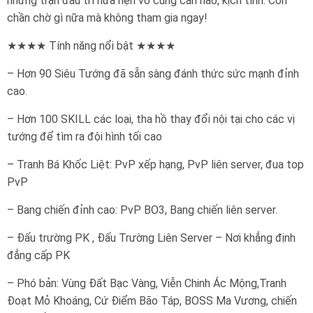
những trận đấu trí hứa hẹn vô cùng cân não, kịch tính. Còn
chần chờ gì nữa mà không tham gia ngay!
★★★★ Tính năng nổi bật ★★★★
– Hơn 90 Siêu Tướng đã sẵn sàng đánh thức sức mạnh đỉnh
cao.
– Hơn 100 SKILL các loại, tha hồ thay đổi nội tại cho các vị
tướng để tìm ra đội hình tối cao
– Tranh Bá Khốc Liệt: PvP xếp hạng, PvP liên server, đua top
PvP
– Bang chiến đỉnh cao: PvP BO3, Bang chiến liên server.
– Đấu trường PK , Đấu Trường Liên Server – Nơi khẳng định
đẳng cấp PK
– Phó bản: Vùng Đất Bạc Vàng, Viễn Chinh Ác Mộng,Tranh
Đoạt Mỏ Khoáng, Cứ Điểm Bão Táp, BOSS Ma Vương, chiến