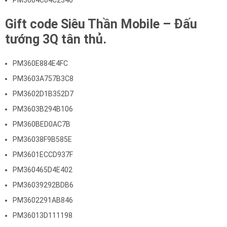
PM3604C04C2340
Gift code
Siêu Thần Mobile – Đấu
tướng 3Q
tân thủ.
PM360E884E4FC
PM3603A757B3C8
PM3602D1B352D7
PM3603B294B106
PM360BED0AC7B
PM36038F9B585E
PM3601ECCD937F
PM360465D4E402
PM36039292BDB6
PM3602291AB846
PM36013D111198