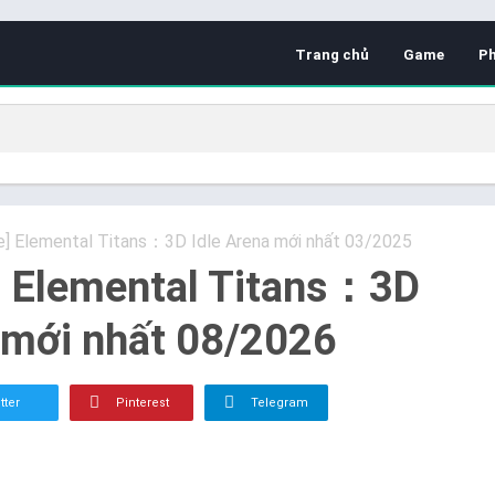
Trang chủ
Game
P
de] Elemental Titans：3D Idle Arena mới nhất 03/2025
] Elemental Titans：3D
 mới nhất 08/2026
tter
Pinterest
Telegram