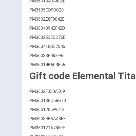
PM360134D4A02E
PM3605CD9DC20
PM3602E8F8042E
PM36043942F42D
PM3602535DD76E
PM3604E0B37345
PM36033E463F96
PM36014B603E56
Gift code Elemental Tit
PM3602F350AE09
PM36013BD68B74
PM3601206F9218
PM36039B5AA3EE
PM360121A785EF