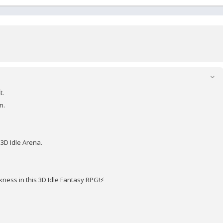
t.
n.
3D Idle Arena.
ess in this 3D Idle Fantasy RPG!⚡️