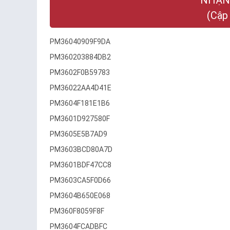
NHẬN
(Cập
PM36040909F9DA
PM360203884DB2
PM3602F0B59783
PM36022AA4D41E
PM3604F181E1B6
PM3601D927580F
PM3605E5B7AD9
PM3603BCD80A7D
PM3601BDF47CC8
PM3603CA5F0D66
PM3604B650E068
PM360F8059F8F
PM3604FCADBFC