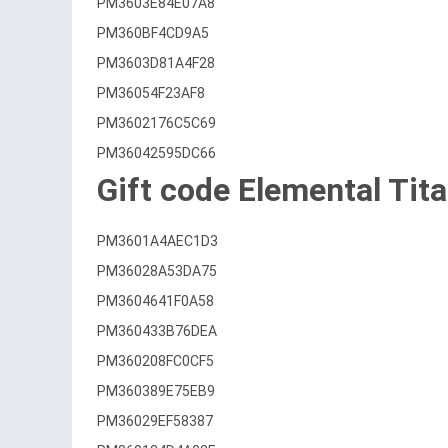
PM3603E84E07A8
PM360BF4CD9A5
PM3603D81A4F28
PM36054F23AF8
PM3602176C5C69
PM36042595DC66
Gift code Elemental Tit
PM3601A4AEC1D3
PM36028A53DA75
PM3604641F0A58
PM360433B76DEA
PM360208FC0CF5
PM360389E75EB9
PM36029EF58387