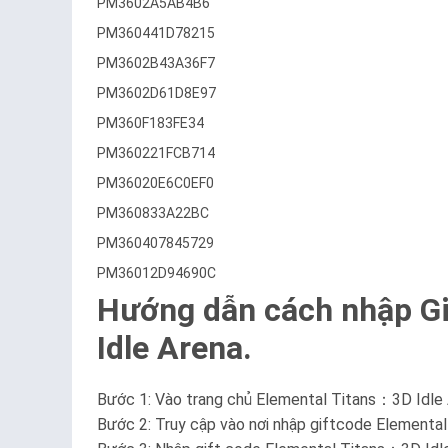
PM3602A5AB4B6
PM360441D78215
PM3602B43A36F7
PM3602D61D8E97
PM360F183FE34
PM360221FCB714
PM36020E6C0EF0
PM360833A22BC
PM360407845729
PM36012D94690C
Hướng dẫn cách nhập G
Idle Arena.
Bước 1: Vào trang chủ Elemental Titans：3D Idle
Bước 2: Truy cập vào nơi nhập giftcode Elementa