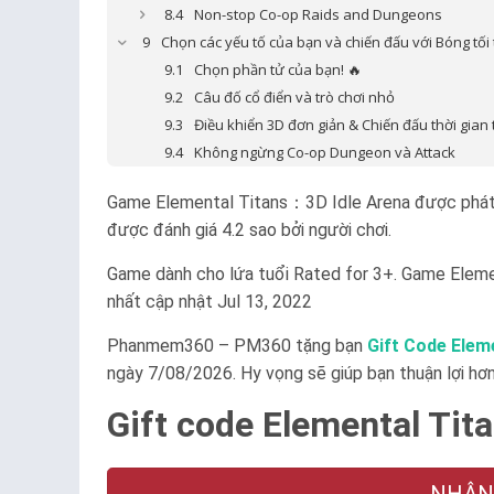
Non-stop Co-op Raids and Dungeons
️️Chọn các yếu tố của bạn và chiến đấu với Bóng tối
Chọn phần tử của bạn! 🔥
Câu đố cổ điển và trò chơi nhỏ
Điều khiển 3D đơn giản & Chiến đấu thời gian
Không ngừng Co-op Dungeon và Attack
Game Elemental Titans：3D Idle Arena được phát 
được đánh giá 4.2 sao bởi người chơi.
Game dành cho lứa tuổi
Rated for 3+
. Game Eleme
nhất cập nhật Jul 13, 2022
Phanmem360 – PM360 tặng bạn
Gift Code Elem
ngày 7/08/2026. Hy vọng sẽ giúp bạn thuận lợi hơ
Gift code Elemental Tit