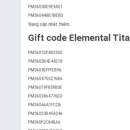
PM3603BE9E9A51
PM360448B7BEBD
Đang cập nhật thêm…
Gift code Elemental Tit
PM3601DF48335D
PM3602B4E44218
PM3603EFFFEB96
PM36047552768A
PM36019F839B0E
PM3602864776E0
PM360A6A1FCCB
PM36023B45A246
PM360F2C84BA6