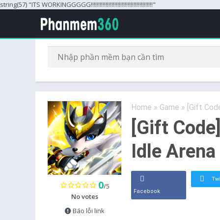
string(57) "ITS WORKINGGGGG!!!!!!!!!!!!!!!!!!!!!!!!!!!!!!!!!!!!!!!!!!"
Home
»
Game
»
[Gift Co
[Gift Code
Idle Arena
Twi
0
/5
Facebook
No votes
Báo lỗi link