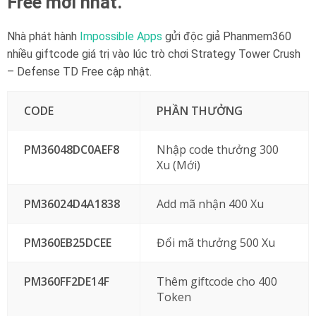
Free mới nhất.
Nhà phát hành
Impossible Apps
gửi độc giả Phanmem360
nhiều giftcode giá trị vào lúc trò chơi Strategy Tower Crush
– Defense TD Free cập nhật.
CODE
PHẦN THƯỞNG
PM36048DC0AEF8
Nhập code thưởng 300
Xu (Mới)
PM36024D4A1838
Add mã nhận 400 Xu
PM360EB25DCEE
Đổi mã thưởng 500 Xu
PM360FF2DE14F
Thêm giftcode cho 400
Token