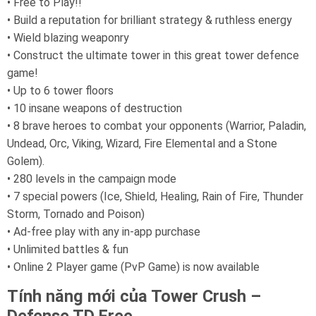
• Free to Play!!
• Build a reputation for brilliant strategy & ruthless energy
• Wield blazing weaponry
• Construct the ultimate tower in this great tower defence
game!
• Up to 6 tower floors
• 10 insane weapons of destruction
• 8 brave heroes to combat your opponents (Warrior, Paladin,
Undead, Orc, Viking, Wizard, Fire Elemental and a Stone
Golem).
• 280 levels in the campaign mode
• 7 special powers (Ice, Shield, Healing, Rain of Fire, Thunder
Storm, Tornado and Poison)
• Ad-free play with any in-app purchase
• Unlimited battles & fun
• Online 2 Player game (PvP Game) is now available
Tính năng mới của Tower Crush –