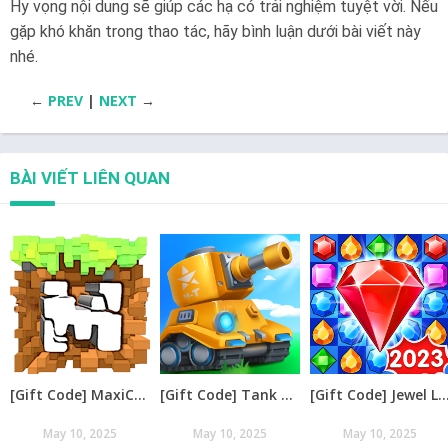
Hy vọng nội dung sẽ giúp các hạ có trải nghiệm tuyệt vời. Nếu
gặp khó khăn trong thao tác, hãy bình luận dưới bài viết này
nhé.
←
PREV
|
NEXT
→
BÀI VIẾT LIÊN QUAN
[Gift Code] MaxiCraft Adventure Time mới nhất 08/2026
[Gift Code] Tank Raid: Epic Tank War Games mới nhất 08/2026
[Gift Code] Jewel Legend – Xếp Kim Cương mới nh
May 10, 2025
May 10, 2025
May 10, 2025