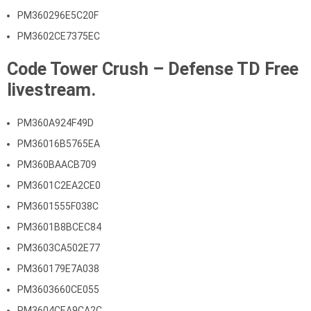
PM360296E5C20F
PM3602CE7375EC
Code Tower Crush – Defense TD Free
livestream.
PM360A924F49D
PM36016B5765EA
PM360BAACB709
PM3601C2EA2CE0
PM3601555F038C
PM3601B8BCEC84
PM3603CA502E77
PM360179E7A038
PM3603660CE055
PM3604CEA9CA2C