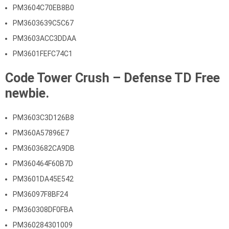
PM3604C70EB8B0
PM3603639C5C67
PM3603ACC3DDAA
PM3601FEFC74C1
Code Tower Crush – Defense TD Free
newbie.
PM3603C3D126B8
PM360A57896E7
PM3603682CA9DB
PM360464F60B7D
PM3601DA45E542
PM36097F8BF24
PM360308DF0FBA
PM360284301009