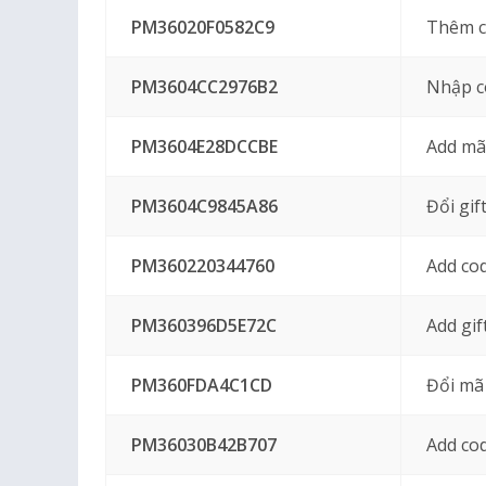
PM36020F0582C9
Thêm c
PM3604CC2976B2
Nhập c
PM3604E28DCCBE
Add mã
PM3604C9845A86
Đổi gif
PM360220344760
Add co
PM360396D5E72C
Add gif
PM360FDA4C1CD
Đổi mã
PM36030B42B707
Add co