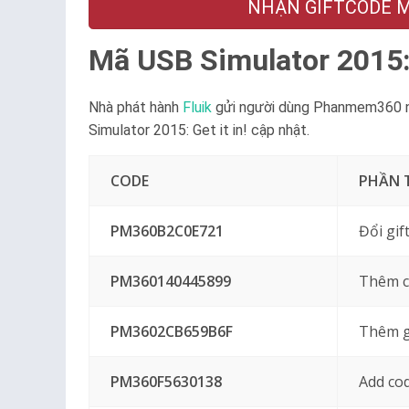
NHẬN GIFTCODE MỚ
Mã USB Simulator 2015: 
Nhà phát hành
Fluik
gửi người dùng Phanmem360 nh
Simulator 2015: Get it in! cập nhật.
CODE
PHẦN
PM360B2C0E721
Đổi gi
PM360140445899
Thêm c
PM3602CB659B6F
Thêm g
PM360F5630138
Add co