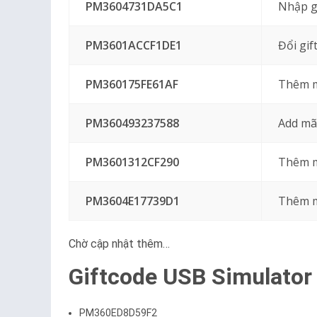
PM3604731DA5C1
Nhập gi
PM3601ACCF1DE1
Đổi gi
PM360175FE61AF
Thêm m
PM360493237588
Add mã
PM3601312CF290
Thêm m
PM3604E17739D1
Thêm m
Chờ cập nhật thêm…
Giftcode USB Simulator 2
PM360ED8D59F2