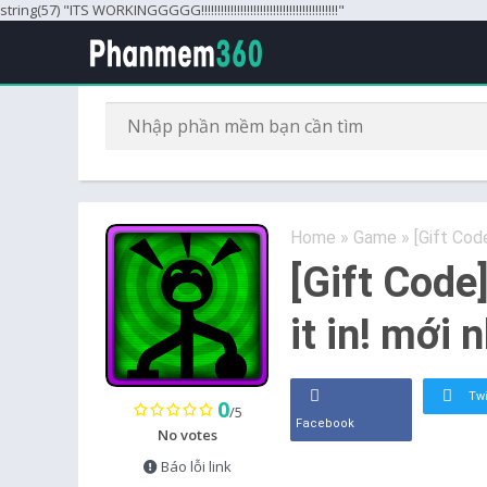
string(57) "ITS WORKINGGGGG!!!!!!!!!!!!!!!!!!!!!!!!!!!!!!!!!!!!!!!!!!"
Home
»
Game
»
[Gift Cod
[Gift Code
it in! mới
Twi
0
/5
Facebook
No votes
Báo lỗi link