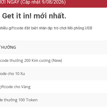
I NGAY (Cập nhật 9/08/2026)
Get it in! mới nhất.
iều giftcode đặt biệt nhân dịp trò chơi Mô phỏng USB
 THƯỞNG
ftcode thưởng 200 Kim cương (New)
ode cho 10 Xu
iftcode cho Vàng
de thưởng 100 Token