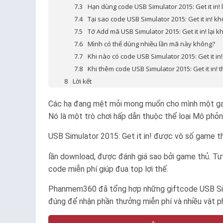
Hạn dùng code USB Simulator 2015: Get it in! 
Tại sao code USB Simulator 2015: Get it in! k
Tớ Add mã USB Simulator 2015: Get it in! lại 
Mình có thể dùng nhiều lần mã này không?
Khi nào có code USB Simulator 2015: Get it in
Khi thêm code USB Simulator 2015: Get it in! 
Lời kết
Các hạ đang mệt mỏi mong muốn cho mình một game 
Nó là một trò chơi hấp dẫn thuộc thể loại Mô phỏng
USB Simulator 2015: Get it in! được vô số game t
lần download, được đánh giá sao bởi game thủ. Tư
code miễn phí giúp đua top lợi thế.
Phanmem360 đã tổng hợp những giftcode USB Simu
đúng để nhận phần thưởng miễn phí và nhiều vật ph