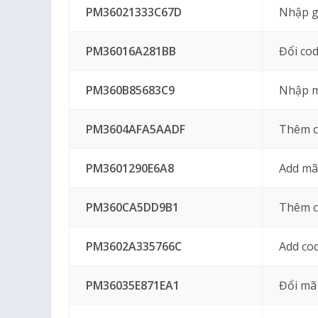
PM36021333C67D
Nhập g
PM36016A281BB
Đổi co
PM360B85683C9
Nhập m
PM3604AFA5AADF
Thêm c
PM3601290E6A8
Add mã
PM360CA5DD9B1
Thêm c
PM3602A335766C
Add cod
PM36035E871EA1
Đổi mã