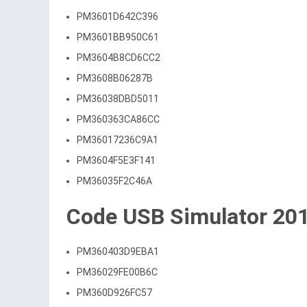
PM3601D642C396
PM3601BB950C61
PM3604B8CD6CC2
PM3608B06287B
PM36038DBD5011
PM360363CA86CC
PM36017236C9A1
PM3604F5E3F141
PM36035F2C46A
Code USB Simulator 2015
PM360403D9EBA1
PM36029FE00B6C
PM360D926FC57