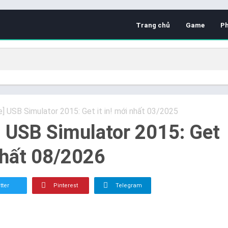
Trang chủ
Game
P
e] USB Simulator 2015: Get it in! mới nhất 03/2025
] USB Simulator 2015: Get
 nhất 08/2026
tter
Pinterest
Telegram